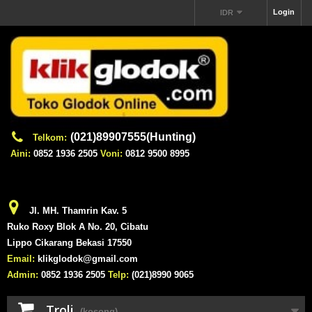
Login
IDR
(021)89907555(Hunting)
Telkom:
Aini:
0852 1936 2505
Voni:
0812 9500 8995
Jl. MH. Thamrin Kav. 5
Ruko Roxy Blok A No. 20, Cibatu
Lippo Cikarang Bekasi 17550
Email:
klikglodok@gmail.com
Admin:
0852 1936 2505
Telp:
(021)8990 9065
Troli
(kosong)