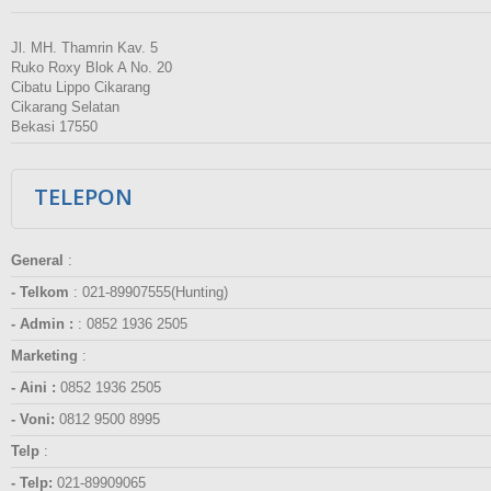
Jl. MH. Thamrin Kav. 5
Ruko Roxy Blok A No. 20
Cibatu Lippo Cikarang
Cikarang Selatan
Bekasi 17550
TELEPON
General
:
- Telkom
:
021-89907555(Hunting)
- Admin :
:
0852 1936 2505
Marketing
:
- Aini :
0852 1936 2505
- Voni:
0812 9500 8995
Telp
:
- Telp:
021-89909065