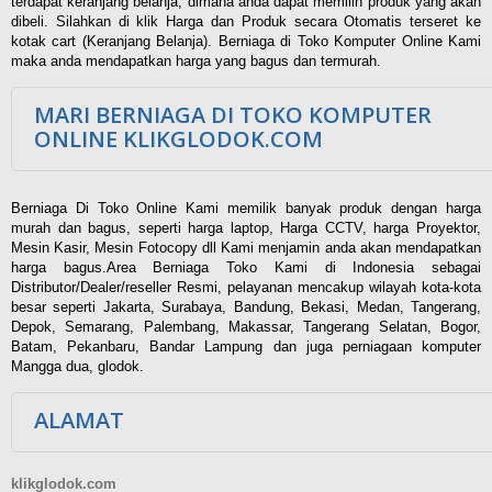
terdapat keranjang belanja, dimana anda dapat memilih produk yang akan
dibeli. Silahkan di klik Harga dan Produk secara Otomatis terseret ke
kotak cart (Keranjang Belanja). Berniaga di Toko Komputer Online Kami
maka anda mendapatkan harga yang bagus dan termurah.
MARI BERNIAGA DI TOKO KOMPUTER
ONLINE KLIKGLODOK.COM
Berniaga Di Toko Online Kami memilik banyak produk dengan harga
murah dan bagus, seperti harga laptop, Harga CCTV, harga Proyektor,
Mesin Kasir, Mesin Fotocopy dll Kami menjamin anda akan mendapatkan
harga bagus.Area Berniaga Toko Kami di Indonesia sebagai
Distributor/Dealer/reseller Resmi, pelayanan mencakup wilayah kota-kota
besar seperti Jakarta, Surabaya, Bandung, Bekasi, Medan, Tangerang,
Depok, Semarang, Palembang, Makassar, Tangerang Selatan, Bogor,
Batam, Pekanbaru, Bandar Lampung dan juga perniagaan komputer
Mangga dua, glodok.
ALAMAT
klikglodok.com