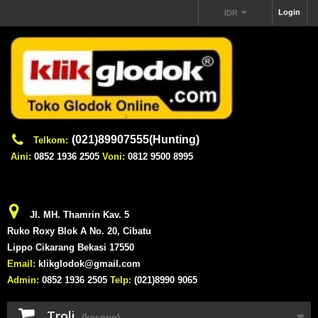
Login
IDR
(021)89907555(Hunting)
Telkom:
Aini:
0852 1936 2505
Voni:
0812 9500 8995
Jl. MH. Thamrin Kav. 5
Ruko Roxy Blok A No. 20, Cibatu
Lippo Cikarang Bekasi 17550
Email:
klikglodok@gmail.com
Admin:
0852 1936 2505
Telp:
(021)8990 9065
Troli
(kosong)