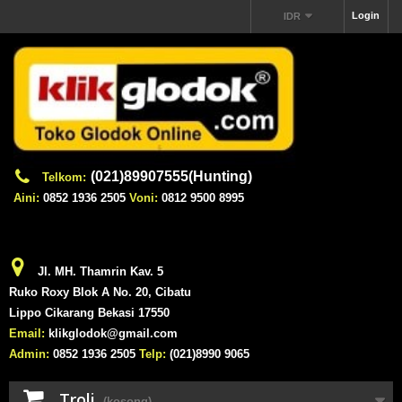
Login
IDR
(021)89907555(Hunting)
Telkom:
Aini:
0852 1936 2505
Voni:
0812 9500 8995
Jl. MH. Thamrin Kav. 5
Ruko Roxy Blok A No. 20, Cibatu
Lippo Cikarang Bekasi 17550
Email:
klikglodok@gmail.com
Admin:
0852 1936 2505
Telp:
(021)8990 9065
Troli
(kosong)