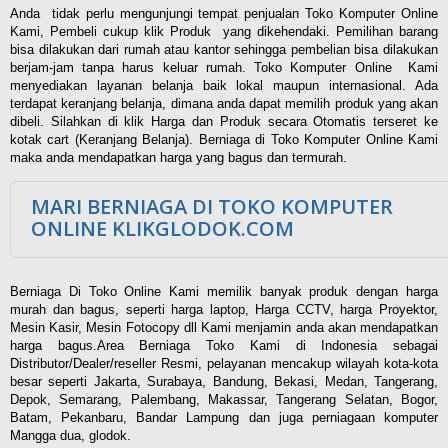
Anda tidak perlu mengunjungi tempat penjualan Toko Komputer Online
Kami, Pembeli cukup klik Produk yang dikehendaki. Pemilihan barang
bisa dilakukan dari rumah atau kantor sehingga pembelian bisa dilakukan
berjam-jam tanpa harus keluar rumah. Toko Komputer Online Kami
menyediakan layanan belanja baik lokal maupun internasional. Ada
terdapat keranjang belanja, dimana anda dapat memilih produk yang akan
dibeli. Silahkan di klik Harga dan Produk secara Otomatis terseret ke
kotak cart (Keranjang Belanja). Berniaga di Toko Komputer Online Kami
maka anda mendapatkan harga yang bagus dan termurah.
MARI BERNIAGA DI TOKO KOMPUTER
ONLINE KLIKGLODOK.COM
Berniaga Di Toko Online Kami memilik banyak produk dengan harga
murah dan bagus, seperti harga laptop, Harga CCTV, harga Proyektor,
Mesin Kasir, Mesin Fotocopy dll Kami menjamin anda akan mendapatkan
harga bagus.Area Berniaga Toko Kami di Indonesia sebagai
Distributor/Dealer/reseller Resmi, pelayanan mencakup wilayah kota-kota
besar seperti Jakarta, Surabaya, Bandung, Bekasi, Medan, Tangerang,
Depok, Semarang, Palembang, Makassar, Tangerang Selatan, Bogor,
Batam, Pekanbaru, Bandar Lampung dan juga perniagaan komputer
Mangga dua, glodok.