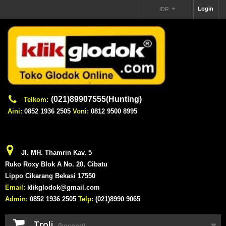
Login
IDR
(021)89907555(Hunting)
Telkom:
Aini:
0852 1936 2505
Voni:
0812 9500 8995
Jl. MH. Thamrin Kav. 5
Ruko Roxy Blok A No. 20, Cibatu
Lippo Cikarang Bekasi 17550
Email:
klikglodok@gmail.com
Admin:
0852 1936 2505
Telp:
(021)8990 9065
Troli
(kosong)