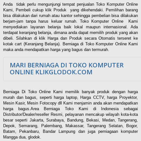
Anda tidak perlu mengunjungi tempat penjualan Toko Komputer Online
Kami, Pembeli cukup klik Produk yang dikehendaki. Pemilihan barang
bisa dilakukan dari rumah atau kantor sehingga pembelian bisa dilakukan
berjam-jam tanpa harus keluar rumah. Toko Komputer Online Kami
menyediakan layanan belanja baik lokal maupun internasional. Ada
terdapat keranjang belanja, dimana anda dapat memilih produk yang akan
dibeli. Silahkan di klik Harga dan Produk secara Otomatis terseret ke
kotak cart (Keranjang Belanja). Berniaga di Toko Komputer Online Kami
maka anda mendapatkan harga yang bagus dan termurah.
MARI BERNIAGA DI TOKO KOMPUTER
ONLINE KLIKGLODOK.COM
Berniaga Di Toko Online Kami memilik banyak produk dengan harga
murah dan bagus, seperti harga laptop, Harga CCTV, harga Proyektor,
Mesin Kasir, Mesin Fotocopy dll Kami menjamin anda akan mendapatkan
harga bagus.Area Berniaga Toko Kami di Indonesia sebagai
Distributor/Dealer/reseller Resmi, pelayanan mencakup wilayah kota-kota
besar seperti Jakarta, Surabaya, Bandung, Bekasi, Medan, Tangerang,
Depok, Semarang, Palembang, Makassar, Tangerang Selatan, Bogor,
Batam, Pekanbaru, Bandar Lampung dan juga perniagaan komputer
Mangga dua, glodok.