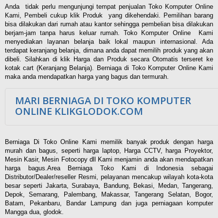
Anda tidak perlu mengunjungi tempat penjualan Toko Komputer Online
Kami, Pembeli cukup klik Produk yang dikehendaki. Pemilihan barang
bisa dilakukan dari rumah atau kantor sehingga pembelian bisa dilakukan
berjam-jam tanpa harus keluar rumah. Toko Komputer Online Kami
menyediakan layanan belanja baik lokal maupun internasional. Ada
terdapat keranjang belanja, dimana anda dapat memilih produk yang akan
dibeli. Silahkan di klik Harga dan Produk secara Otomatis terseret ke
kotak cart (Keranjang Belanja). Berniaga di Toko Komputer Online Kami
maka anda mendapatkan harga yang bagus dan termurah.
MARI BERNIAGA DI TOKO KOMPUTER
ONLINE KLIKGLODOK.COM
Berniaga Di Toko Online Kami memilik banyak produk dengan harga
murah dan bagus, seperti harga laptop, Harga CCTV, harga Proyektor,
Mesin Kasir, Mesin Fotocopy dll Kami menjamin anda akan mendapatkan
harga bagus.Area Berniaga Toko Kami di Indonesia sebagai
Distributor/Dealer/reseller Resmi, pelayanan mencakup wilayah kota-kota
besar seperti Jakarta, Surabaya, Bandung, Bekasi, Medan, Tangerang,
Depok, Semarang, Palembang, Makassar, Tangerang Selatan, Bogor,
Batam, Pekanbaru, Bandar Lampung dan juga perniagaan komputer
Mangga dua, glodok.