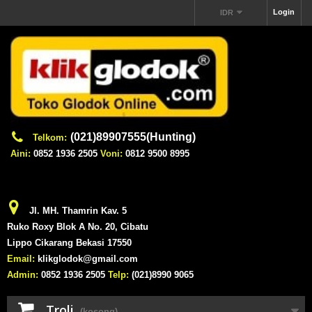
Login
IDR
(021)89907555(Hunting)
Telkom:
Aini:
0852 1936 2505
Voni:
0812 9500 8995
Jl. MH. Thamrin Kav. 5
Ruko Roxy Blok A No. 20, Cibatu
Lippo Cikarang Bekasi 17550
Email:
klikglodok@gmail.com
Admin:
0852 1936 2505
Telp:
(021)8990 9065
Troli
(kosong)