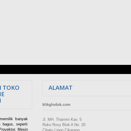
I TOKO
ALAMAT
NE
M
klikglodok.com
memilik banyak
Jl. MH. Thamrin Kav. 5
 bagus, seperti
Ruko Roxy Blok A No. 20
Proyektor, Mesin
Cibatu Lippo Cikarang