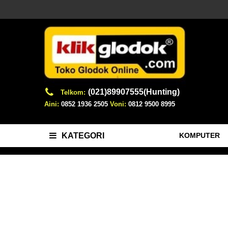
(021)89907555(Hunting)
Telkom:
Aini:
0852 1936 2505
Voni:
0812 9500 8995
KOMPUTER
KATEGORI