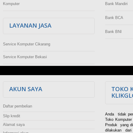
Komputer
Bank Mandiri
Bank BCA
LAYANAN JASA
Bank BNI
Service Komputer Cikarang
Service Komputer Bekasi
AKUN SAYA
TOKO 
KLIKG
Daftar pembelian
Anda tidak per
Slip kredit
Toko Komputer 
Alamat saya
Produk yang di
dilakukan dar