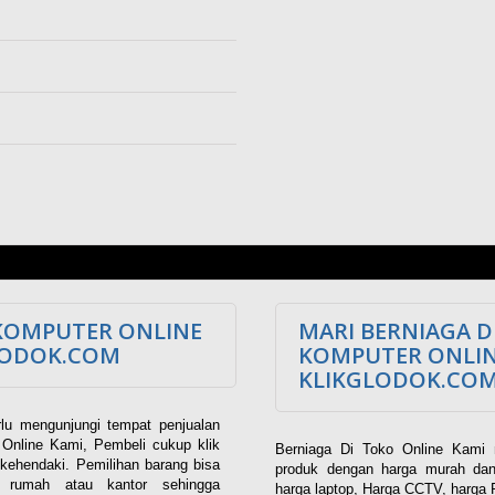
KOMPUTER ONLINE
MARI BERNIAGA D
LODOK.COM
KOMPUTER ONLI
KLIKGLODOK.CO
lu mengunjungi tempat penjualan
Online Kami, Pembeli cukup klik
Berniaga Di Toko Online Kami 
kehendaki. Pemilihan barang bisa
produk dengan harga murah dan
i rumah atau kantor sehingga
harga laptop, Harga CCTV, harga 