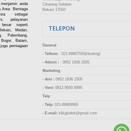
i menjamin anda
Cikarang Selatan
.Area Berniaga
Bekasi 17550
ia sebagai
esmi, pelayanan
besar seperti
TELEPON
Bekasi, Medan,
g, Palembang,
 Bogor, Batam,
General
:
juga perniagaan
- Telkom
:
021-89907555(Hunting)
- Admin :
:
0852 1936 2505
Marketing
:
- Aini :
0852 1936 2505
- Voni:
0812 9500 8995
Telp
:
- Telp:
021-89909065
- E-mail:
klikglodok@gmail.com