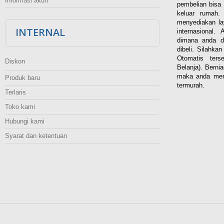
Informasi akun
pembelian bisa 
keluar rumah
menyediakan la
INTERNAL
internasional.
dimana anda d
dibeli. Silahka
Otomatis ters
Diskon
Belanja). Berni
maka anda men
Produk baru
termurah.
Terlaris
Toko kami
Hubungi kami
Syarat dan ketentuan