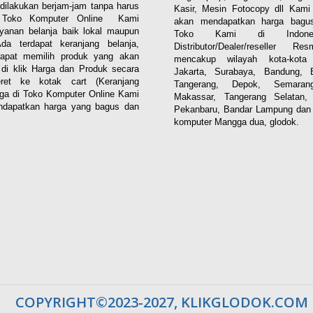
dilakukan berjam-jam tanpa harus
Kasir, Mesin Fotocopy dll Kam
. Toko Komputer Online Kami
akan mendapatkan harga bagus
yanan belanja baik lokal maupun
Toko Kami di Indones
 Ada terdapat keranjang belanja,
Distributor/Dealer/reseller R
apat memilih produk yang akan
mencakup wilayah kota-kota 
n di klik Harga dan Produk secara
Jakarta, Surabaya, Bandung, 
eret ke kotak cart (Keranjang
Tangerang, Depok, Semaran
aga di Toko Komputer Online Kami
Makassar, Tangerang Selatan,
dapatkan harga yang bagus dan
Pekanbaru, Bandar Lampung dan 
komputer Mangga dua, glodok.
COPYRIGHT©2023-2027, KLIKGLODOK.COM