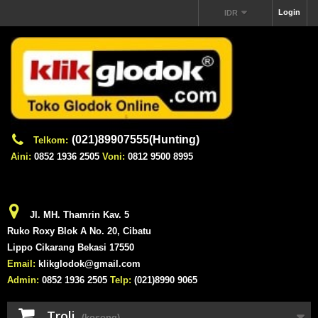
Login
IDR
(021)89907555(Hunting)
Telkom:
Aini:
0852 1936 2505
Voni:
0812 9500 8995
Jl. MH. Thamrin Kav. 5
Ruko Roxy Blok A No. 20, Cibatu
Lippo Cikarang Bekasi 17550
Email:
klikglodok@gmail.com
Admin:
0852 1936 2505
Telp:
(021)8990 9065
Troli
(kosong)