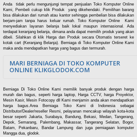
Anda tidak perlu mengunjungi tempat penjualan Toko Komputer Online
Kami, Pembeli cukup klik Produk yang dikehendaki. Pemilihan barang
bisa dilakukan dari rumah atau kantor sehingga pembelian bisa dilakukan
berjam-jam tanpa harus keluar rumah. Toko Komputer Online Kami
menyediakan layanan belanja baik lokal maupun internasional. Ada
terdapat keranjang belanja, dimana anda dapat memilih produk yang akan
dibeli. Silahkan di klik Harga dan Produk secara Otomatis terseret ke
kotak cart (Keranjang Belanja). Berniaga di Toko Komputer Online Kami
maka anda mendapatkan harga yang bagus dan termurah.
MARI BERNIAGA DI TOKO KOMPUTER
ONLINE KLIKGLODOK.COM
Berniaga Di Toko Online Kami memilik banyak produk dengan harga
murah dan bagus, seperti harga laptop, Harga CCTV, harga Proyektor,
Mesin Kasir, Mesin Fotocopy dll Kami menjamin anda akan mendapatkan
harga bagus.Area Berniaga Toko Kami di Indonesia sebagai
Distributor/Dealer/reseller Resmi, pelayanan mencakup wilayah kota-kota
besar seperti Jakarta, Surabaya, Bandung, Bekasi, Medan, Tangerang,
Depok, Semarang, Palembang, Makassar, Tangerang Selatan, Bogor,
Batam, Pekanbaru, Bandar Lampung dan juga perniagaan komputer
Mangga dua, glodok.