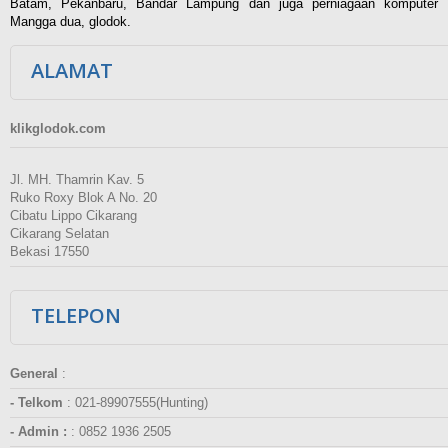
Batam, Pekanbaru, Bandar Lampung dan juga perniagaan komputer
Mangga dua, glodok.
ALAMAT
klikglodok.com
Jl. MH. Thamrin Kav. 5
Ruko Roxy Blok A No. 20
Cibatu Lippo Cikarang
Cikarang Selatan
Bekasi 17550
TELEPON
General
:
- Telkom
:
021-89907555(Hunting)
- Admin :
:
0852 1936 2505