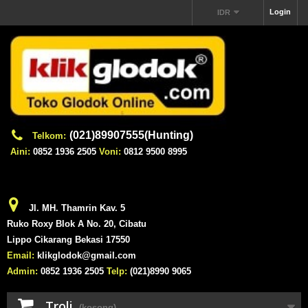
Login
IDR
(021)89907555(Hunting)
Telkom:
Aini:
0852 1936 2505
Voni:
0812 9500 8995
Jl. MH. Thamrin Kav. 5
Ruko Roxy Blok A No. 20, Cibatu
Lippo Cikarang Bekasi 17550
Email:
klikglodok@gmail.com
Admin:
0852 1936 2505
Telp:
(021)8990 9065
Troli
(kosong)