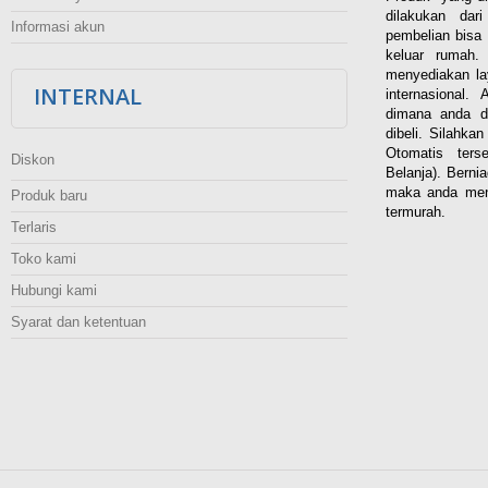
dilakukan dar
Informasi akun
pembelian bisa 
keluar rumah
menyediakan la
INTERNAL
internasional.
dimana anda d
dibeli. Silahka
Otomatis ters
Diskon
Belanja). Berni
maka anda men
Produk baru
termurah.
Terlaris
Toko kami
Hubungi kami
Syarat dan ketentuan