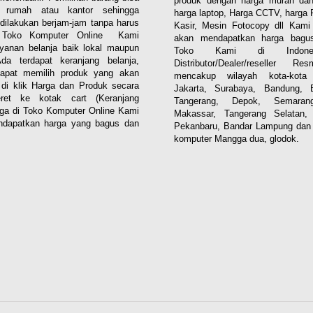
produk dengan harga murah dan
i rumah atau kantor sehingga
harga laptop, Harga CCTV, harga 
dilakukan berjam-jam tanpa harus
Kasir, Mesin Fotocopy dll Kam
. Toko Komputer Online Kami
akan mendapatkan harga bagus
yanan belanja baik lokal maupun
Toko Kami di Indones
 Ada terdapat keranjang belanja,
Distributor/Dealer/reseller R
apat memilih produk yang akan
mencakup wilayah kota-kota 
n di klik Harga dan Produk secara
Jakarta, Surabaya, Bandung, 
eret ke kotak cart (Keranjang
Tangerang, Depok, Semaran
aga di Toko Komputer Online Kami
Makassar, Tangerang Selatan,
dapatkan harga yang bagus dan
Pekanbaru, Bandar Lampung dan 
komputer Mangga dua, glodok.