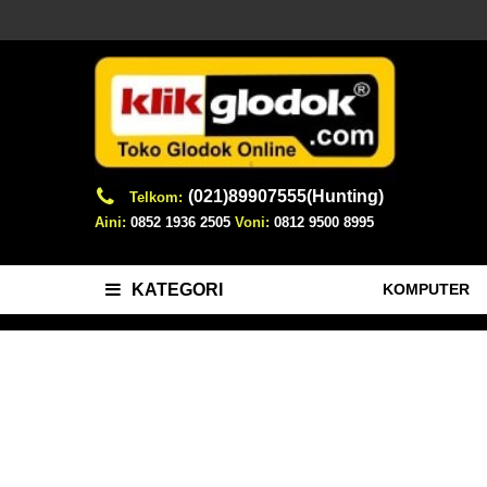
(021)89907555(Hunting)
Telkom:
Aini:
0852 1936 2505
Voni:
0812 9500 8995
KOMPUTER
KATEGORI