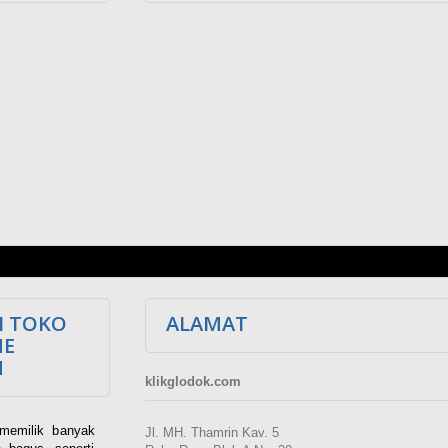
I TOKO
ALAMAT
NE
M
klikglodok.com
memilik banyak
Jl. MH. Thamrin Kav. 5