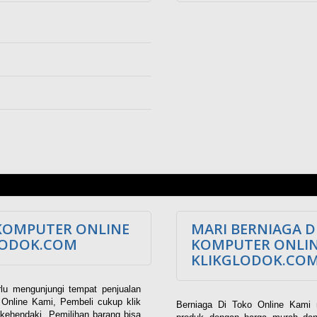
KOMPUTER ONLINE
MARI BERNIAGA D
LODOK.COM
KOMPUTER ONLI
KLIKGLODOK.CO
lu mengunjungi tempat penjualan
Online Kami, Pembeli cukup klik
Berniaga Di Toko Online Kami 
kehendaki. Pemilihan barang bisa