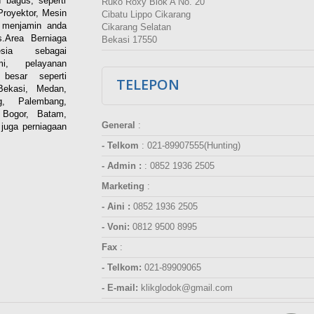
 bagus, seperti
Ruko Roxy Blok A No. 20
Proyektor, Mesin
Cibatu Lippo Cikarang
i menjamin anda
Cikarang Selatan
.Area Berniaga
Bekasi 17550
ia sebagai
esmi, pelayanan
besar seperti
TELEPON
Bekasi, Medan,
g, Palembang,
 Bogor, Batam,
General
:
juga perniagaan
- Telkom
:
021-89907555(Hunting)
- Admin :
:
0852 1936 2505
Marketing
:
- Aini :
0852 1936 2505
- Voni:
0812 9500 8995
Fax
:
- Telkom:
021-89909065
- E-mail:
klikglodok@gmail.com