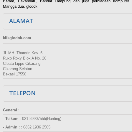
Batam, Pekanbaru, Bandar Lampung dan juga perniagaan komputer
Mangga dua, glodok.
ALAMAT
klikglodok.com
Jl. MH. Thamrin Kav. 5
Ruko Roxy Blok A No. 20
Cibatu Lippo Cikarang
Cikarang Selatan
Bekasi 17550
TELEPON
General
:
- Telkom
:
021-89907555(Hunting)
- Admin :
:
0852 1936 2505