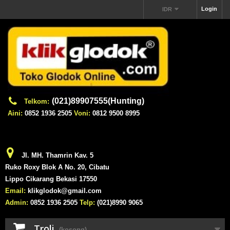
Login
IDR
(021)89907555(Hunting)
Telkom:
Aini:
0852 1936 2505
Voni:
0812 9500 8995
Jl. MH. Thamrin Kav. 5
Ruko Roxy Blok A No. 20, Cibatu
Lippo Cikarang Bekasi 17550
Email:
klikglodok@gmail.com
Admin:
0852 1936 2505
Telp:
(021)8990 9065
Troli
(kosong)