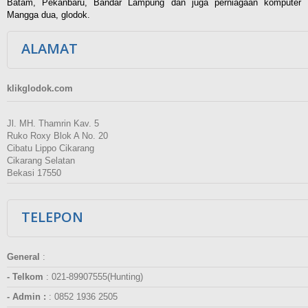
Batam, Pekanbaru, Bandar Lampung dan juga perniagaan komputer
Mangga dua, glodok.
ALAMAT
klikglodok.com
Jl. MH. Thamrin Kav. 5
Ruko Roxy Blok A No. 20
Cibatu Lippo Cikarang
Cikarang Selatan
Bekasi 17550
TELEPON
General
:
- Telkom
:
021-89907555(Hunting)
- Admin :
:
0852 1936 2505