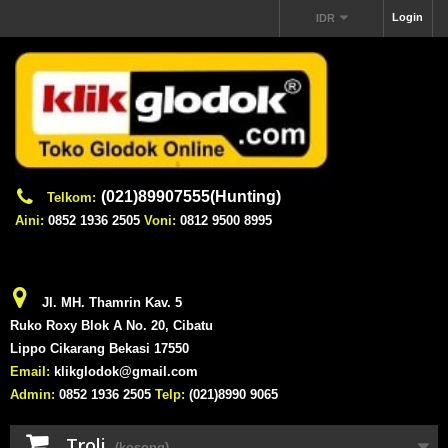
Login
IDR
(021)89907555(Hunting)
Telkom:
Aini:
0852 1936 2505
Voni:
0812 9500 8995
Jl. MH. Thamrin Kav. 5
Ruko Roxy Blok A No. 20, Cibatu
Lippo Cikarang Bekasi 17550
Email:
klikglodok@gmail.com
Admin:
0852 1936 2505
Telp:
(021)8990 9065
Troli
(kosong)