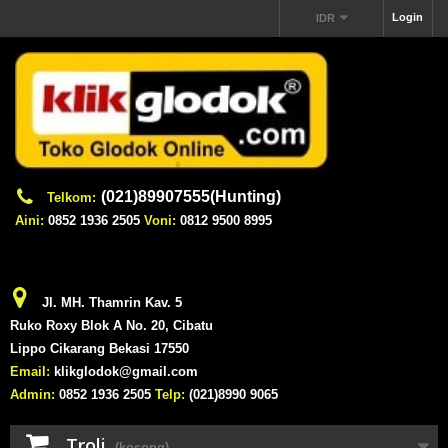
Login
IDR
(021)89907555(Hunting)
Telkom:
Aini:
0852 1936 2505
Voni:
0812 9500 8995
Jl. MH. Thamrin Kav. 5
Ruko Roxy Blok A No. 20, Cibatu
Lippo Cikarang Bekasi 17550
Email:
klikglodok@gmail.com
Admin:
0852 1936 2505
Telp:
(021)8990 9065
Troli
(kosong)