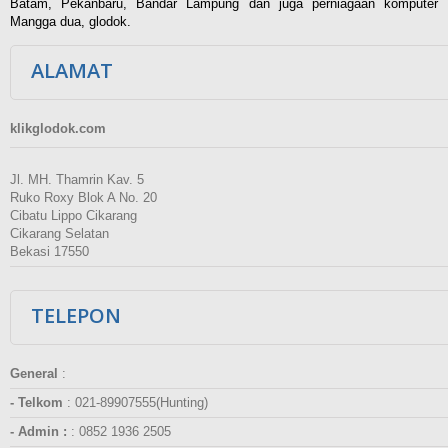
Batam, Pekanbaru, Bandar Lampung dan juga perniagaan komputer
Mangga dua, glodok.
ALAMAT
klikglodok.com
Jl. MH. Thamrin Kav. 5
Ruko Roxy Blok A No. 20
Cibatu Lippo Cikarang
Cikarang Selatan
Bekasi 17550
TELEPON
General
:
- Telkom
:
021-89907555(Hunting)
- Admin :
:
0852 1936 2505