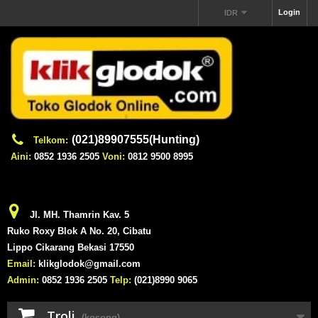
Login
IDR
(021)89907555(Hunting)
Telkom:
Aini:
0852 1936 2505
Voni:
0812 9500 8995
Jl. MH. Thamrin Kav. 5
Ruko Roxy Blok A No. 20, Cibatu
Lippo Cikarang Bekasi 17550
Email:
klikglodok@gmail.com
Admin:
0852 1936 2505
Telp:
(021)8990 9065
Troli
(kosong)