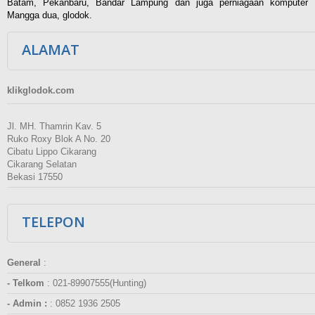
Batam, Pekanbaru, Bandar Lampung dan juga perniagaan komputer
Mangga dua, glodok.
ALAMAT
klikglodok.com
Jl. MH. Thamrin Kav. 5
Ruko Roxy Blok A No. 20
Cibatu Lippo Cikarang
Cikarang Selatan
Bekasi 17550
TELEPON
General
:
- Telkom
:
021-89907555(Hunting)
- Admin :
:
0852 1936 2505