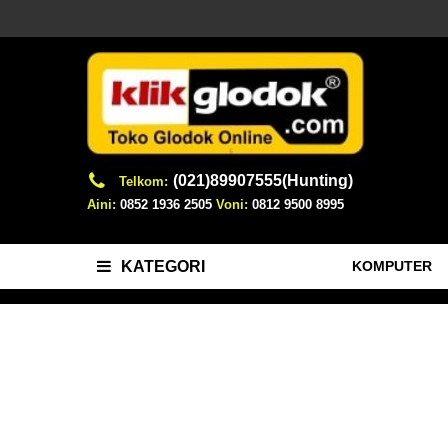
(021)89907555(Hunting)
Telkom:
Aini:
0852 1936 2505
Voni:
0812 9500 8995
KOMPUTER
KATEGORI