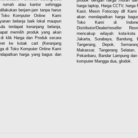
produk dengan harga murah dan
i rumah atau kantor sehingga
harga laptop, Harga CCTV, harga 
dilakukan berjam-jam tanpa harus
Kasir, Mesin Fotocopy dll Kam
. Toko Komputer Online Kami
akan mendapatkan harga bagus
yanan belanja baik lokal maupun
Toko Kami di Indones
 Ada terdapat keranjang belanja,
Distributor/Dealer/reseller R
apat memilih produk yang akan
mencakup wilayah kota-kota 
n di klik Harga dan Produk secara
Jakarta, Surabaya, Bandung, 
eret ke kotak cart (Keranjang
Tangerang, Depok, Semaran
aga di Toko Komputer Online Kami
Makassar, Tangerang Selatan,
dapatkan harga yang bagus dan
Pekanbaru, Bandar Lampung dan 
komputer Mangga dua, glodok.