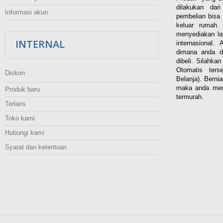
dilakukan dar
Informasi akun
pembelian bisa 
keluar rumah
menyediakan la
INTERNAL
internasional.
dimana anda d
dibeli. Silahka
Otomatis ters
Diskon
Belanja). Berni
maka anda men
Produk baru
termurah.
Terlaris
Toko kami
Hubungi kami
Syarat dan ketentuan