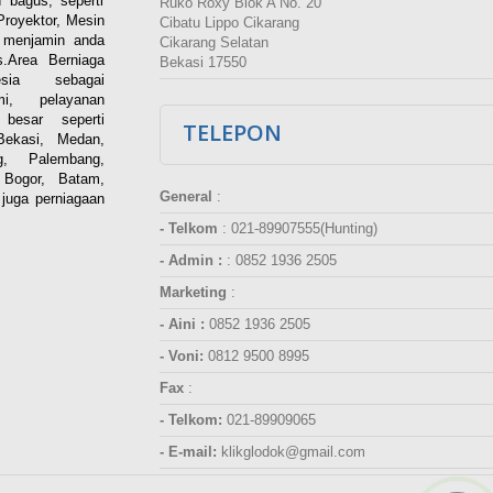
 bagus, seperti
Ruko Roxy Blok A No. 20
Proyektor, Mesin
Cibatu Lippo Cikarang
i menjamin anda
Cikarang Selatan
.Area Berniaga
Bekasi 17550
ia sebagai
esmi, pelayanan
besar seperti
TELEPON
Bekasi, Medan,
g, Palembang,
 Bogor, Batam,
General
:
juga perniagaan
- Telkom
:
021-89907555(Hunting)
- Admin :
:
0852 1936 2505
Marketing
:
- Aini :
0852 1936 2505
- Voni:
0812 9500 8995
Fax
:
- Telkom:
021-89909065
- E-mail:
klikglodok@gmail.com