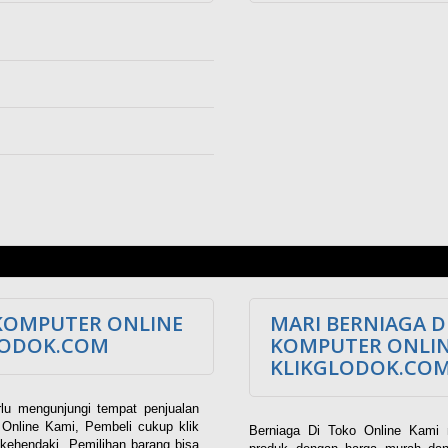
KOMPUTER ONLINE
MARI BERNIAGA D
LODOK.COM
KOMPUTER ONLI
KLIKGLODOK.CO
lu mengunjungi tempat penjualan
Online Kami, Pembeli cukup klik
Berniaga Di Toko Online Kami 
kehendaki. Pemilihan barang bisa