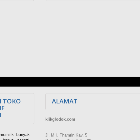
I TOKO
ALAMAT
NE
M
klikglodok.com
memilik banyak
Jl. MH. Thamrin Kav. 5