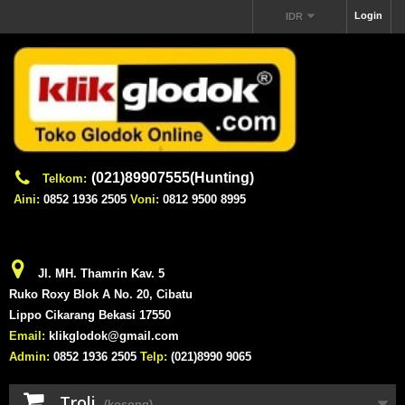
Login
IDR
(021)89907555(Hunting)
Telkom:
Aini:
0852 1936 2505
Voni:
0812 9500 8995
Jl. MH. Thamrin Kav. 5
Ruko Roxy Blok A No. 20, Cibatu
Lippo Cikarang Bekasi 17550
Email:
klikglodok@gmail.com
Admin:
0852 1936 2505
Telp:
(021)8990 9065
Troli
(kosong)