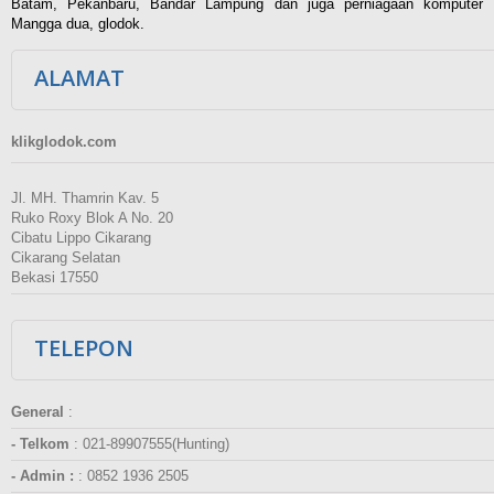
Batam, Pekanbaru, Bandar Lampung dan juga perniagaan komputer
Mangga dua, glodok.
ALAMAT
klikglodok.com
Jl. MH. Thamrin Kav. 5
Ruko Roxy Blok A No. 20
Cibatu Lippo Cikarang
Cikarang Selatan
Bekasi 17550
TELEPON
General
:
- Telkom
:
021-89907555(Hunting)
- Admin :
:
0852 1936 2505