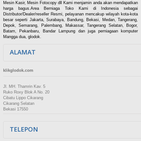
Mesin Kasir, Mesin Fotocopy dll Kami menjamin anda akan mendapatkan
harga bagus.Area Berniaga Toko Kami di Indonesia sebagai
Distributor/Dealer/reseller Resmi, pelayanan mencakup wilayah kota-kota
besar seperti Jakarta, Surabaya, Bandung, Bekasi, Medan, Tangerang,
Depok, Semarang, Palembang, Makassar, Tangerang Selatan, Bogor,
Batam, Pekanbaru, Bandar Lampung dan juga perniagaan komputer
Mangga dua, glodok.
ALAMAT
klikglodok.com
Jl. MH. Thamrin Kav. 5
Ruko Roxy Blok A No. 20
Cibatu Lippo Cikarang
Cikarang Selatan
Bekasi 17550
TELEPON