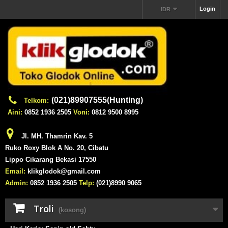
Login
IDR
(021)89907555(Hunting)
Telkom:
Aini:
0852 1936 2505
Voni:
0812 9500 8995
Jl. MH. Thamrin Kav. 5
Ruko Roxy Blok A No. 20, Cibatu
Lippo Cikarang Bekasi 17550
Email:
klikglodok@gmail.com
Admin:
0852 1936 2505
Telp:
(021)8990 9065
Troli
(kosong)