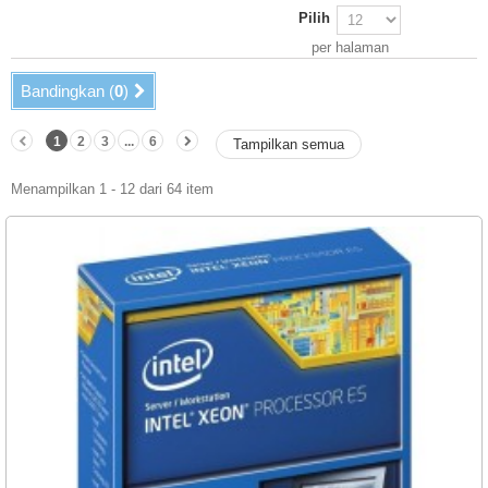
Pilih
per halaman
Bandingkan (
0
)
1
2
3
...
6
Tampilkan semua
Menampilkan 1 - 12 dari 64 item