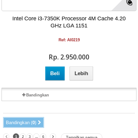
Intel Core i3-7350K Processor 4M Cache 4.20
GHz LGA 1151
Ref: AI0219
Rp‎. 2.950.000
Beli
Lebih
Bandingkan
Bandingkan (
0
)
1
2
3
...
6
Tampilkan semua