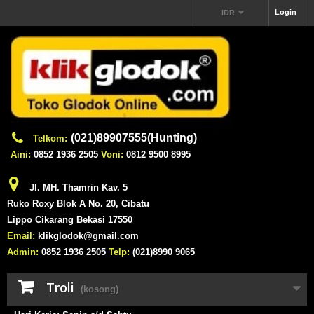
Login
IDR
(021)89907555(Hunting)
Telkom:
Aini:
0852 1936 2505
Voni:
0812 9500 8995
Jl. MH. Thamrin Kav. 5
Ruko Roxy Blok A No. 20, Cibatu
Lippo Cikarang Bekasi 17550
Email:
klikglodok@gmail.com
Admin:
0852 1936 2505
Telp:
(021)8990 9065
Troli
(kosong)