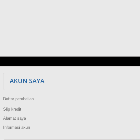
AKUN SAYA
Daftar pembelian
Slip kredit
Alamat saya
Informasi akun