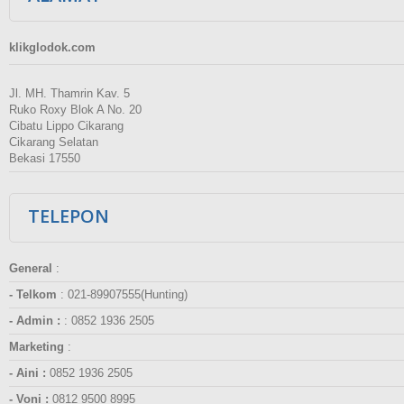
klikglodok.com
Jl. MH. Thamrin Kav. 5
Ruko Roxy Blok A No. 20
Cibatu Lippo Cikarang
Cikarang Selatan
Bekasi 17550
TELEPON
General
:
- Telkom
:
021-89907555(Hunting)
- Admin :
:
0852 1936 2505
Marketing
:
- Aini :
0852 1936 2505
- Voni :
0812 9500 8995