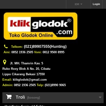
Login
IDR
(021)89907555(Hunting)
Telkom:
Aini:
0852 1936 2505
Voni:
0812 9500 8995
Jl. MH. Thamrin Kav. 5
Ruko Roxy Blok A No. 20, Cibatu
Lippo Cikarang Bekasi 17550
Email:
klikglodok@gmail.com
Admin:
0852 1936 2505
Telp:
(021)8990 9065
Troli
(kosong)