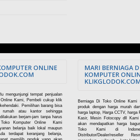
KOMPUTER ONLINE
MARI BERNIAGA D
LODOK.COM
KOMPUTER ONLI
KLIKGLODOK.CO
lu mengunjungi tempat penjualan
Online Kami, Pembeli cukup klik
Berniaga Di Toko Online Kami 
kehendaki. Pemilihan barang bisa
produk dengan harga murah dan
i rumah atau kantor sehingga
harga laptop, Harga CCTV, harga 
dilakukan berjam-jam tanpa harus
Kasir, Mesin Fotocopy dll Kam
. Toko Komputer Online Kami
akan mendapatkan harga bagus
yanan belanja baik lokal maupun
Toko Kami di Indones
 Ada terdapat keranjang belanja,
Distributor/Dealer/reseller R
apat memilih produk yang akan