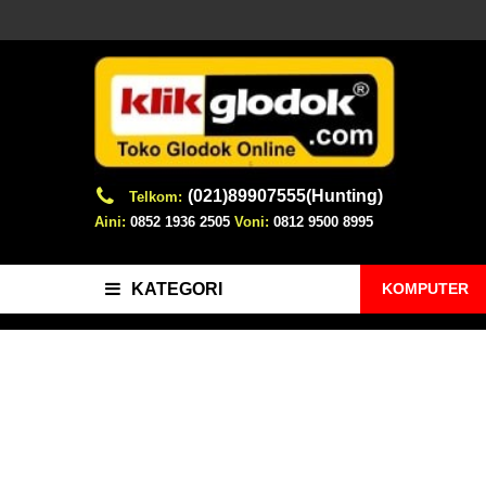
(021)89907555(Hunting)
Telkom:
Aini:
0852 1936 2505
Voni:
0812 9500 8995
KOMPUTER
KATEGORI