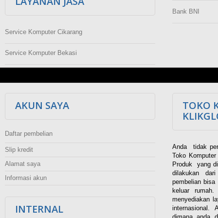
LAYANAN JASA
Bank BNI
Service Komputer Cikarang
Service Komputer Bekasi
AKUN SAYA
TOKO 
KLIKG
Daftar pembelian
Anda tidak per
Slip kredit
Toko Komputer 
Alamat saya
Produk yang di
dilakukan dar
Informasi akun
pembelian bisa 
keluar rumah
menyediakan la
INTERNAL
internasional.
dimana anda d