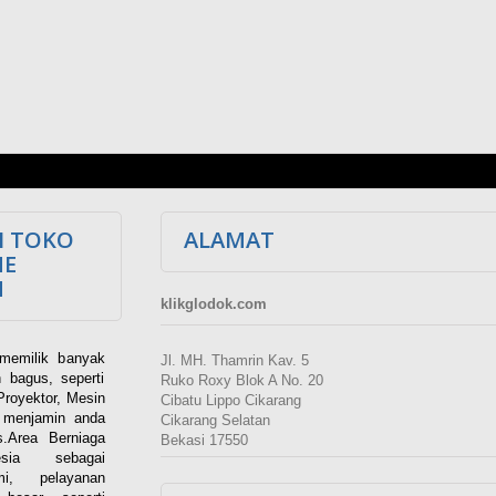
I TOKO
ALAMAT
NE
M
klikglodok.com
memilik banyak
Jl. MH. Thamrin Kav. 5
 bagus, seperti
Ruko Roxy Blok A No. 20
Proyektor, Mesin
Cibatu Lippo Cikarang
i menjamin anda
Cikarang Selatan
.Area Berniaga
Bekasi 17550
ia sebagai
esmi, pelayanan