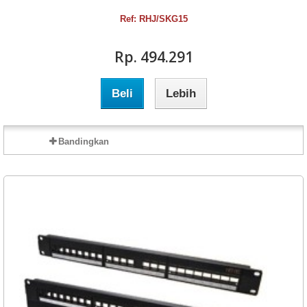
Ref: RHJ/SKG15
Rp‎. 494.291
Beli
Lebih
Bandingkan