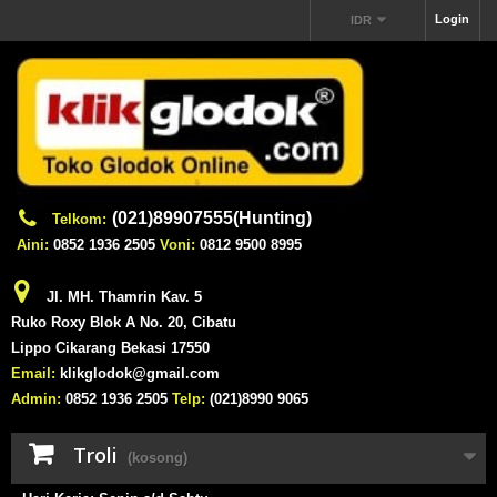
Login
IDR
(021)89907555(Hunting)
Telkom:
Aini:
0852 1936 2505
Voni:
0812 9500 8995
Jl. MH. Thamrin Kav. 5
Ruko Roxy Blok A No. 20, Cibatu
Lippo Cikarang Bekasi 17550
Email:
klikglodok@gmail.com
Admin:
0852 1936 2505
Telp:
(021)8990 9065
Troli
(kosong)