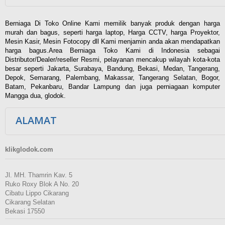
Berniaga Di Toko Online Kami memilik banyak produk dengan harga
murah dan bagus, seperti harga laptop, Harga CCTV, harga Proyektor,
Mesin Kasir, Mesin Fotocopy dll Kami menjamin anda akan mendapatkan
harga bagus.Area Berniaga Toko Kami di Indonesia sebagai
Distributor/Dealer/reseller Resmi, pelayanan mencakup wilayah kota-kota
besar seperti Jakarta, Surabaya, Bandung, Bekasi, Medan, Tangerang,
Depok, Semarang, Palembang, Makassar, Tangerang Selatan, Bogor,
Batam, Pekanbaru, Bandar Lampung dan juga perniagaan komputer
Mangga dua, glodok.
ALAMAT
klikglodok.com
Jl. MH. Thamrin Kav. 5
Ruko Roxy Blok A No. 20
Cibatu Lippo Cikarang
Cikarang Selatan
Bekasi 17550