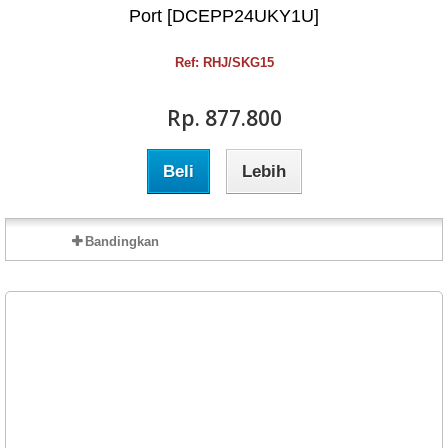
Port [DCEPP24UKY1U]
Ref: RHJ/SKG15
Rp‎. 877.800
Beli
Lebih
Bandingkan