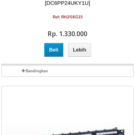
[DC6PP24UKY1U]
Ref: RHJ/SKG15
Rp‎. 1.330.000
Beli
Lebih
Bandingkan