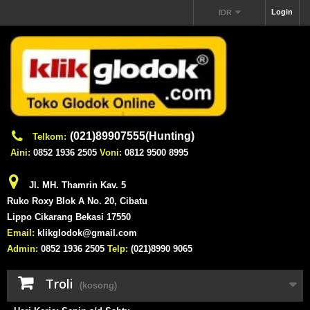
Login
IDR
(021)89907555(Hunting)
Telkom:
Aini:
0852 1936 2505
Voni:
0812 9500 8995
Jl. MH. Thamrin Kav. 5
Ruko Roxy Blok A No. 20, Cibatu
Lippo Cikarang Bekasi 17550
Email:
klikglodok@gmail.com
Admin:
0852 1936 2505
Telp:
(021)8990 9065
Troli
(kosong)