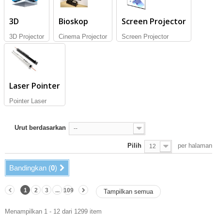
3D
Bioskop
Screen Projector
3D Projector
Cinema Projector
Screen Projector
Laser Pointer
Pointer Laser
Urut berdasarkan
--
Pilih
per halaman
12
Bandingkan (
0
)
1
2
3
...
109
Tampilkan semua
Menampilkan 1 - 12 dari 1299 item