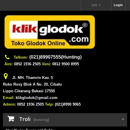
Login
IDR
(021)89907555(Hunting)
Telkom:
Aini:
0852 1936 2505
Voni:
0812 9500 8995
Jl. MH. Thamrin Kav. 5
Ruko Roxy Blok A No. 20, Cibatu
Lippo Cikarang Bekasi 17550
Email:
klikglodok@gmail.com
Admin:
0852 1936 2505
Telp:
(021)8990 9065
Troli
(kosong)