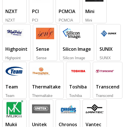
NZXT
PCI
PCMCIA
Mini
NZXT
PCI
PCMCIA
Mini
Highpoint
Sense
Silicon Image
SUNIX
Highpoint
Sense
Silicon Image
SUNIX
Team
Thermaltake
Toshiba
Transcend
Team
Thermaltake
Toshiba
Transcend
Mukii
Unitek
Chronos
Vantec