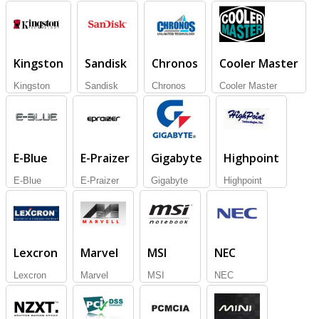
Kingston
Sandisk
Chronos
Cooler Master
Kingston
Sandisk
Chronos
Cooler Master
E-Blue
E-Praizer
Gigabyte
Highpoint
E-Blue
E-Praizer
Gigabyte
Highpoint
Lexcron
Marvel
MSI
NEC
Lexcron
Marvel
MSI
NEC