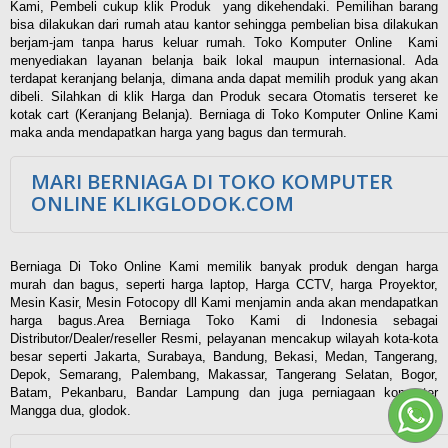
Kami, Pembeli cukup klik Produk yang dikehendaki. Pemilihan barang
bisa dilakukan dari rumah atau kantor sehingga pembelian bisa dilakukan
berjam-jam tanpa harus keluar rumah. Toko Komputer Online Kami
menyediakan layanan belanja baik lokal maupun internasional. Ada
terdapat keranjang belanja, dimana anda dapat memilih produk yang akan
dibeli. Silahkan di klik Harga dan Produk secara Otomatis terseret ke
kotak cart (Keranjang Belanja). Berniaga di Toko Komputer Online Kami
maka anda mendapatkan harga yang bagus dan termurah.
MARI BERNIAGA DI TOKO KOMPUTER
ONLINE KLIKGLODOK.COM
Berniaga Di Toko Online Kami memilik banyak produk dengan harga
murah dan bagus, seperti harga laptop, Harga CCTV, harga Proyektor,
Mesin Kasir, Mesin Fotocopy dll Kami menjamin anda akan mendapatkan
harga bagus.Area Berniaga Toko Kami di Indonesia sebagai
Distributor/Dealer/reseller Resmi, pelayanan mencakup wilayah kota-kota
besar seperti Jakarta, Surabaya, Bandung, Bekasi, Medan, Tangerang,
Depok, Semarang, Palembang, Makassar, Tangerang Selatan, Bogor,
Batam, Pekanbaru, Bandar Lampung dan juga perniagaan komputer
Mangga dua, glodok.