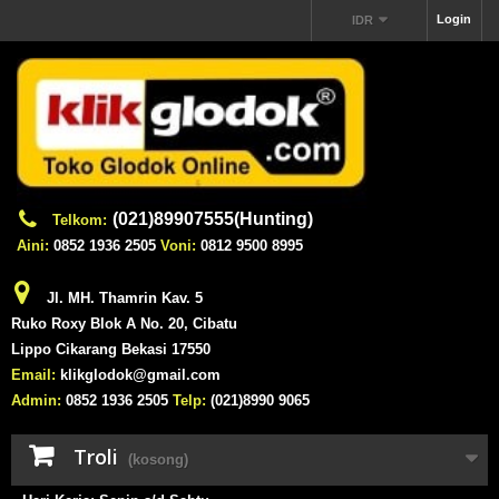
Login
IDR
(021)89907555(Hunting)
Telkom:
Aini:
0852 1936 2505
Voni:
0812 9500 8995
Jl. MH. Thamrin Kav. 5
Ruko Roxy Blok A No. 20, Cibatu
Lippo Cikarang Bekasi 17550
Email:
klikglodok@gmail.com
Admin:
0852 1936 2505
Telp:
(021)8990 9065
Troli
(kosong)