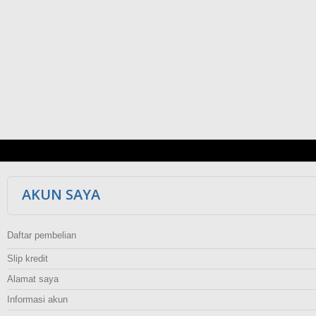
AKUN SAYA
Daftar pembelian
Slip kredit
Alamat saya
Informasi akun