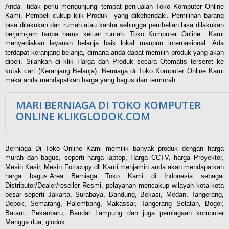
Anda tidak perlu mengunjungi tempat penjualan Toko Komputer Online
Kami, Pembeli cukup klik Produk yang dikehendaki. Pemilihan barang
bisa dilakukan dari rumah atau kantor sehingga pembelian bisa dilakukan
berjam-jam tanpa harus keluar rumah. Toko Komputer Online Kami
menyediakan layanan belanja baik lokal maupun internasional. Ada
terdapat keranjang belanja, dimana anda dapat memilih produk yang akan
dibeli. Silahkan di klik Harga dan Produk secara Otomatis terseret ke
kotak cart (Keranjang Belanja). Berniaga di Toko Komputer Online Kami
maka anda mendapatkan harga yang bagus dan termurah.
MARI BERNIAGA DI TOKO KOMPUTER
ONLINE KLIKGLODOK.COM
Berniaga Di Toko Online Kami memilik banyak produk dengan harga
murah dan bagus, seperti harga laptop, Harga CCTV, harga Proyektor,
Mesin Kasir, Mesin Fotocopy dll Kami menjamin anda akan mendapatkan
harga bagus.Area Berniaga Toko Kami di Indonesia sebagai
Distributor/Dealer/reseller Resmi, pelayanan mencakup wilayah kota-kota
besar seperti Jakarta, Surabaya, Bandung, Bekasi, Medan, Tangerang,
Depok, Semarang, Palembang, Makassar, Tangerang Selatan, Bogor,
Batam, Pekanbaru, Bandar Lampung dan juga perniagaan komputer
Mangga dua, glodok.