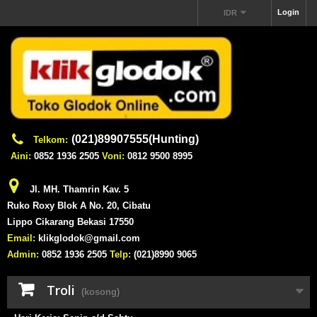
Login
IDR
(021)89907555(Hunting)
Telkom:
Aini:
0852 1936 2505
Voni:
0812 9500 8995
Jl. MH. Thamrin Kav. 5
Ruko Roxy Blok A No. 20, Cibatu
Lippo Cikarang Bekasi 17550
Email:
klikglodok@gmail.com
Admin:
0852 1936 2505
Telp:
(021)8990 9065
Troli
(kosong)