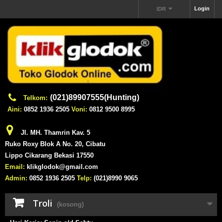
Login
IDR
(021)89907555(Hunting)
Telkom:
Aini:
0852 1936 2505
Voni:
0812 9500 8995
Jl. MH. Thamrin Kav. 5
Ruko Roxy Blok A No. 20, Cibatu
Lippo Cikarang Bekasi 17550
Email:
klikglodok@gmail.com
Admin:
0852 1936 2505
Telp:
(021)8990 9065
Troli
(kosong)