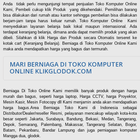
Anda tidak perlu mengunjungi tempat penjualan Toko Komputer Online
Kami, Pembeli cukup klik Produk yang dikehendaki. Pemilihan barang
bisa dilakukan dari rumah atau kantor sehingga pembelian bisa dilakukan
berjam-jam tanpa harus keluar rumah. Toko Komputer Online Kami
menyediakan layanan belanja baik lokal maupun internasional. Ada
terdapat keranjang belanja, dimana anda dapat memilih produk yang akan
dibeli. Silahkan di klik Harga dan Produk secara Otomatis terseret ke
kotak cart (Keranjang Belanja). Berniaga di Toko Komputer Online Kami
maka anda mendapatkan harga yang bagus dan termurah.
MARI BERNIAGA DI TOKO KOMPUTER
ONLINE KLIKGLODOK.COM
Berniaga Di Toko Online Kami memilik banyak produk dengan harga
murah dan bagus, seperti harga laptop, Harga CCTV, harga Proyektor,
Mesin Kasir, Mesin Fotocopy dll Kami menjamin anda akan mendapatkan
harga bagus.Area Berniaga Toko Kami di Indonesia sebagai
Distributor/Dealer/reseller Resmi, pelayanan mencakup wilayah kota-kota
besar seperti Jakarta, Surabaya, Bandung, Bekasi, Medan, Tangerang,
Depok, Semarang, Palembang, Makassar, Tangerang Selatan, Bogor,
Batam, Pekanbaru, Bandar Lampung dan juga perniagaan komputer
Mangga dua, glodok.