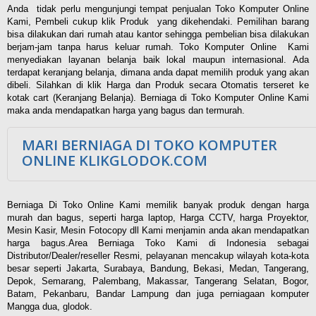
Anda tidak perlu mengunjungi tempat penjualan Toko Komputer Online
Kami, Pembeli cukup klik Produk yang dikehendaki. Pemilihan barang
bisa dilakukan dari rumah atau kantor sehingga pembelian bisa dilakukan
berjam-jam tanpa harus keluar rumah. Toko Komputer Online Kami
menyediakan layanan belanja baik lokal maupun internasional. Ada
terdapat keranjang belanja, dimana anda dapat memilih produk yang akan
dibeli. Silahkan di klik Harga dan Produk secara Otomatis terseret ke
kotak cart (Keranjang Belanja). Berniaga di Toko Komputer Online Kami
maka anda mendapatkan harga yang bagus dan termurah.
MARI BERNIAGA DI TOKO KOMPUTER
ONLINE KLIKGLODOK.COM
Berniaga Di Toko Online Kami memilik banyak produk dengan harga
murah dan bagus, seperti harga laptop, Harga CCTV, harga Proyektor,
Mesin Kasir, Mesin Fotocopy dll Kami menjamin anda akan mendapatkan
harga bagus.Area Berniaga Toko Kami di Indonesia sebagai
Distributor/Dealer/reseller Resmi, pelayanan mencakup wilayah kota-kota
besar seperti Jakarta, Surabaya, Bandung, Bekasi, Medan, Tangerang,
Depok, Semarang, Palembang, Makassar, Tangerang Selatan, Bogor,
Batam, Pekanbaru, Bandar Lampung dan juga perniagaan komputer
Mangga dua, glodok.