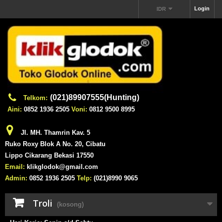
Login
IDR
(021)89907555(Hunting)
Telkom:
Aini:
0852 1936 2505
Voni:
0812 9500 8995
Jl. MH. Thamrin Kav. 5
Ruko Roxy Blok A No. 20, Cibatu
Lippo Cikarang Bekasi 17550
Email:
klikglodok@gmail.com
Admin:
0852 1936 2505
Telp:
(021)8990 9065
Troli
(kosong)