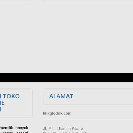
I TOKO
ALAMAT
NE
M
klikglodok.com
memilik banyak
Jl. MH. Thamrin Kav. 5