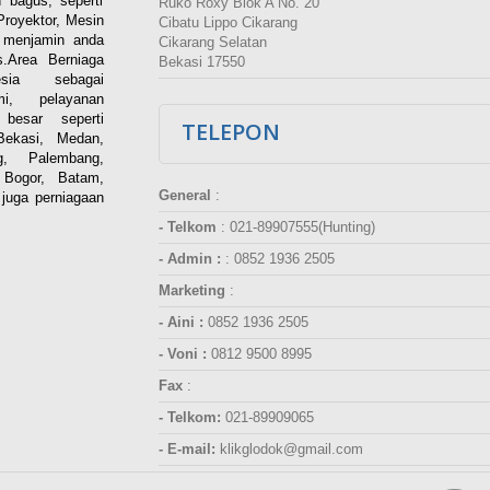
 bagus, seperti
Ruko Roxy Blok A No. 20
Proyektor, Mesin
Cibatu Lippo Cikarang
i menjamin anda
Cikarang Selatan
.Area Berniaga
Bekasi 17550
ia sebagai
esmi, pelayanan
besar seperti
TELEPON
Bekasi, Medan,
g, Palembang,
 Bogor, Batam,
General
:
juga perniagaan
- Telkom
:
021-89907555(Hunting)
- Admin :
:
0852 1936 2505
Marketing
:
- Aini :
0852 1936 2505
- Voni :
0812 9500 8995
Fax
:
- Telkom:
021-89909065
- E-mail:
klikglodok@gmail.com