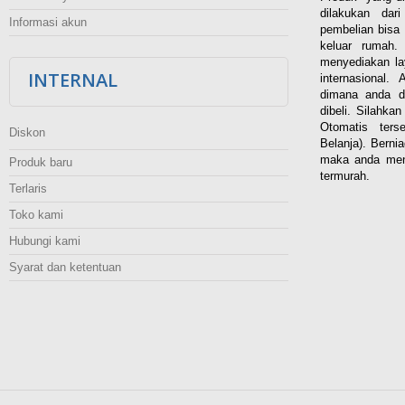
dilakukan dar
Informasi akun
pembelian bisa 
keluar rumah
menyediakan la
INTERNAL
internasional.
dimana anda d
dibeli. Silahka
Otomatis ters
Diskon
Belanja). Berni
maka anda men
Produk baru
termurah.
Terlaris
Toko kami
Hubungi kami
Syarat dan ketentuan