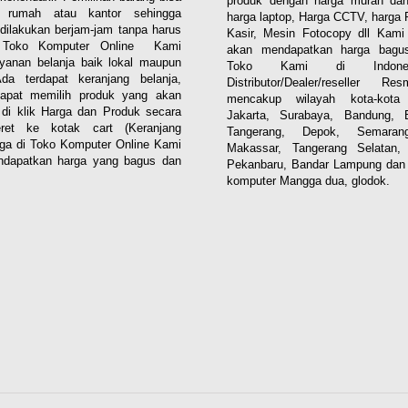
produk dengan harga murah dan
i rumah atau kantor sehingga
harga laptop, Harga CCTV, harga 
dilakukan berjam-jam tanpa harus
Kasir, Mesin Fotocopy dll Kam
. Toko Komputer Online Kami
akan mendapatkan harga bagus
yanan belanja baik lokal maupun
Toko Kami di Indones
 Ada terdapat keranjang belanja,
Distributor/Dealer/reseller R
apat memilih produk yang akan
mencakup wilayah kota-kota 
n di klik Harga dan Produk secara
Jakarta, Surabaya, Bandung, 
eret ke kotak cart (Keranjang
Tangerang, Depok, Semaran
aga di Toko Komputer Online Kami
Makassar, Tangerang Selatan,
dapatkan harga yang bagus dan
Pekanbaru, Bandar Lampung dan 
komputer Mangga dua, glodok.