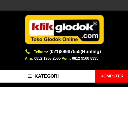
(021)89907555(Hunting)
Telkom:
Aini:
0852 1936 2505
Voni:
0812 9500 8995
KOMPUTER
KATEGORI