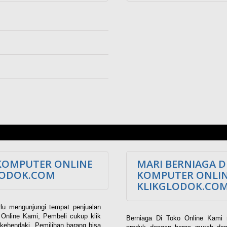
KOMPUTER ONLINE
MARI BERNIAGA D
LODOK.COM
KOMPUTER ONLI
KLIKGLODOK.CO
lu mengunjungi tempat penjualan
Online Kami, Pembeli cukup klik
Berniaga Di Toko Online Kami 
kehendaki. Pemilihan barang bisa