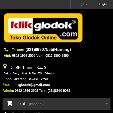
Login
IDR
(021)89907555(Hunting)
Telkom:
Aini:
0852 1936 2505
Voni:
0812 9500 8995
Jl. MH. Thamrin Kav. 5
Ruko Roxy Blok A No. 20, Cibatu
Lippo Cikarang Bekasi 17550
Email:
klikglodok@gmail.com
Admin:
0852 1936 2505
Telp:
(021)8990 9065
Troli
(kosong)