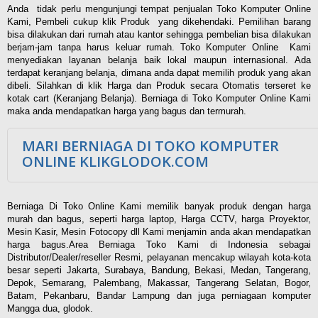
Anda tidak perlu mengunjungi tempat penjualan Toko Komputer Online
Kami, Pembeli cukup klik Produk yang dikehendaki. Pemilihan barang
bisa dilakukan dari rumah atau kantor sehingga pembelian bisa dilakukan
berjam-jam tanpa harus keluar rumah. Toko Komputer Online Kami
menyediakan layanan belanja baik lokal maupun internasional. Ada
terdapat keranjang belanja, dimana anda dapat memilih produk yang akan
dibeli. Silahkan di klik Harga dan Produk secara Otomatis terseret ke
kotak cart (Keranjang Belanja). Berniaga di Toko Komputer Online Kami
maka anda mendapatkan harga yang bagus dan termurah.
MARI BERNIAGA DI TOKO KOMPUTER
ONLINE KLIKGLODOK.COM
Berniaga Di Toko Online Kami memilik banyak produk dengan harga
murah dan bagus, seperti harga laptop, Harga CCTV, harga Proyektor,
Mesin Kasir, Mesin Fotocopy dll Kami menjamin anda akan mendapatkan
harga bagus.Area Berniaga Toko Kami di Indonesia sebagai
Distributor/Dealer/reseller Resmi, pelayanan mencakup wilayah kota-kota
besar seperti Jakarta, Surabaya, Bandung, Bekasi, Medan, Tangerang,
Depok, Semarang, Palembang, Makassar, Tangerang Selatan, Bogor,
Batam, Pekanbaru, Bandar Lampung dan juga perniagaan komputer
Mangga dua, glodok.