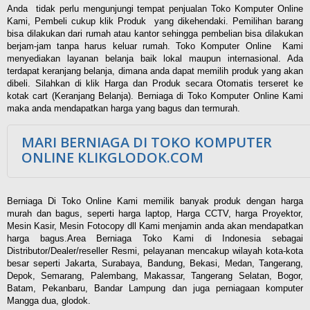
Anda tidak perlu mengunjungi tempat penjualan Toko Komputer Online
Kami, Pembeli cukup klik Produk yang dikehendaki. Pemilihan barang
bisa dilakukan dari rumah atau kantor sehingga pembelian bisa dilakukan
berjam-jam tanpa harus keluar rumah. Toko Komputer Online Kami
menyediakan layanan belanja baik lokal maupun internasional. Ada
terdapat keranjang belanja, dimana anda dapat memilih produk yang akan
dibeli. Silahkan di klik Harga dan Produk secara Otomatis terseret ke
kotak cart (Keranjang Belanja). Berniaga di Toko Komputer Online Kami
maka anda mendapatkan harga yang bagus dan termurah.
MARI BERNIAGA DI TOKO KOMPUTER
ONLINE KLIKGLODOK.COM
Berniaga Di Toko Online Kami memilik banyak produk dengan harga
murah dan bagus, seperti harga laptop, Harga CCTV, harga Proyektor,
Mesin Kasir, Mesin Fotocopy dll Kami menjamin anda akan mendapatkan
harga bagus.Area Berniaga Toko Kami di Indonesia sebagai
Distributor/Dealer/reseller Resmi, pelayanan mencakup wilayah kota-kota
besar seperti Jakarta, Surabaya, Bandung, Bekasi, Medan, Tangerang,
Depok, Semarang, Palembang, Makassar, Tangerang Selatan, Bogor,
Batam, Pekanbaru, Bandar Lampung dan juga perniagaan komputer
Mangga dua, glodok.