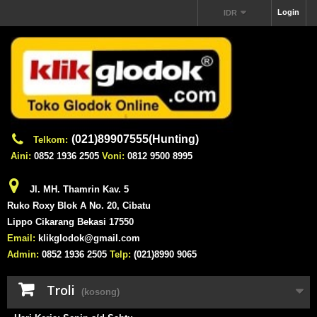
Login
IDR
(021)89907555(Hunting)
Telkom:
Aini:
0852 1936 2505
Voni:
0812 9500 8995
Jl. MH. Thamrin Kav. 5
Ruko Roxy Blok A No. 20, Cibatu
Lippo Cikarang Bekasi 17550
Email:
klikglodok@gmail.com
Admin:
0852 1936 2505
Telp:
(021)8990 9065
Troli
(kosong)