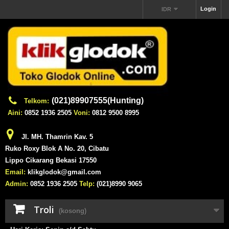
Login
IDR
(021)89907555(Hunting)
Telkom:
Aini:
0852 1936 2505
Voni:
0812 9500 8995
Jl. MH. Thamrin Kav. 5
Ruko Roxy Blok A No. 20, Cibatu
Lippo Cikarang Bekasi 17550
Email:
klikglodok@gmail.com
Admin:
0852 1936 2505
Telp:
(021)8990 9065
Troli
(kosong)