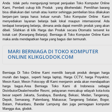
Anda tidak perlu mengunjungi tempat penjualan Toko Komputer Online
Kami, Pembeli cukup klik Produk yang dikehendaki. Pemilihan barang
bisa dilakukan dari rumah atau kantor sehingga pembelian bisa dilakukan
berjam-jam tanpa harus keluar rumah. Toko Komputer Online Kami
menyediakan layanan belanja baik lokal maupun internasional. Ada
terdapat keranjang belanja, dimana anda dapat memilih produk yang akan
dibeli. Silahkan di klik Harga dan Produk secara Otomatis terseret ke
kotak cart (Keranjang Belanja). Berniaga di Toko Komputer Online Kami
maka anda mendapatkan harga yang bagus dan termurah.
MARI BERNIAGA DI TOKO KOMPUTER
ONLINE KLIKGLODOK.COM
Berniaga Di Toko Online Kami memilik banyak produk dengan harga
murah dan bagus, seperti harga laptop, Harga CCTV, harga Proyektor,
Mesin Kasir, Mesin Fotocopy dll Kami menjamin anda akan mendapatkan
harga bagus.Area Berniaga Toko Kami di Indonesia sebagai
Distributor/Dealer/reseller Resmi, pelayanan mencakup wilayah kota-kota
besar seperti Jakarta, Surabaya, Bandung, Bekasi, Medan, Tangerang,
Depok, Semarang, Palembang, Makassar, Tangerang Selatan, Bogor,
Batam, Pekanbaru, Bandar Lampung dan juga perniagaan komputer
Mangga dua, glodok.