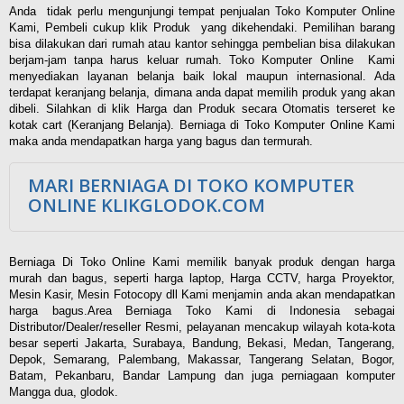
Anda tidak perlu mengunjungi tempat penjualan Toko Komputer Online
Kami, Pembeli cukup klik Produk yang dikehendaki. Pemilihan barang
bisa dilakukan dari rumah atau kantor sehingga pembelian bisa dilakukan
berjam-jam tanpa harus keluar rumah. Toko Komputer Online Kami
menyediakan layanan belanja baik lokal maupun internasional. Ada
terdapat keranjang belanja, dimana anda dapat memilih produk yang akan
dibeli. Silahkan di klik Harga dan Produk secara Otomatis terseret ke
kotak cart (Keranjang Belanja). Berniaga di Toko Komputer Online Kami
maka anda mendapatkan harga yang bagus dan termurah.
MARI BERNIAGA DI TOKO KOMPUTER
ONLINE KLIKGLODOK.COM
Berniaga Di Toko Online Kami memilik banyak produk dengan harga
murah dan bagus, seperti harga laptop, Harga CCTV, harga Proyektor,
Mesin Kasir, Mesin Fotocopy dll Kami menjamin anda akan mendapatkan
harga bagus.Area Berniaga Toko Kami di Indonesia sebagai
Distributor/Dealer/reseller Resmi, pelayanan mencakup wilayah kota-kota
besar seperti Jakarta, Surabaya, Bandung, Bekasi, Medan, Tangerang,
Depok, Semarang, Palembang, Makassar, Tangerang Selatan, Bogor,
Batam, Pekanbaru, Bandar Lampung dan juga perniagaan komputer
Mangga dua, glodok.