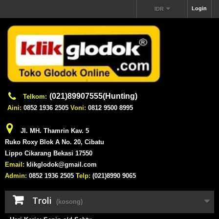
Login
IDR
(021)89907555(Hunting)
Telkom:
Aini:
0852 1936 2505
Voni:
0812 9500 8995
Jl. MH. Thamrin Kav. 5
Ruko Roxy Blok A No. 20, Cibatu
Lippo Cikarang Bekasi 17550
Email:
klikglodok@gmail.com
Admin:
0852 1936 2505
Telp:
(021)8990 9065
Troli
(kosong)