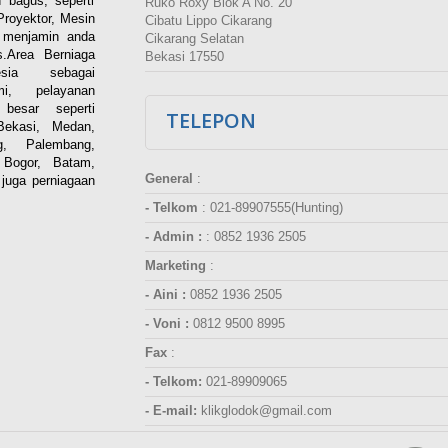
 bagus, seperti
Ruko Roxy Blok A No. 20
Proyektor, Mesin
Cibatu Lippo Cikarang
i menjamin anda
Cikarang Selatan
.Area Berniaga
Bekasi 17550
ia sebagai
esmi, pelayanan
besar seperti
TELEPON
Bekasi, Medan,
g, Palembang,
 Bogor, Batam,
General
:
juga perniagaan
- Telkom
:
021-89907555(Hunting)
- Admin :
:
0852 1936 2505
Marketing
:
- Aini :
0852 1936 2505
- Voni :
0812 9500 8995
Fax
:
- Telkom:
021-89909065
- E-mail:
klikglodok@gmail.com