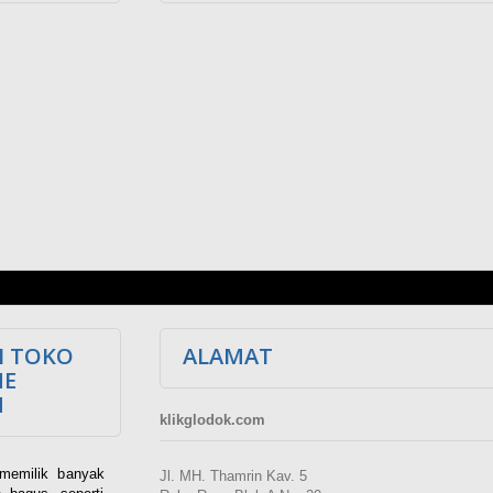
I TOKO
ALAMAT
NE
M
klikglodok.com
memilik banyak
Jl. MH. Thamrin Kav. 5