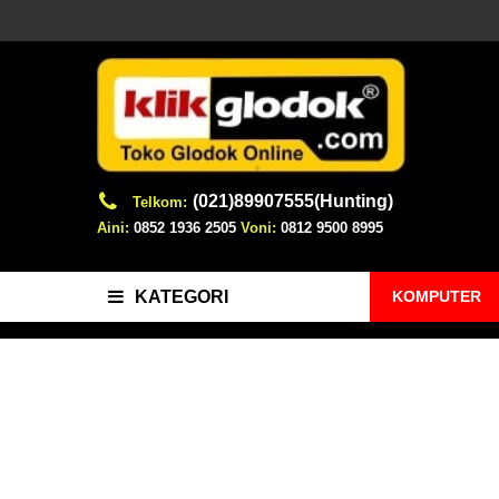
(021)89907555(Hunting)
Telkom:
Aini:
0852 1936 2505
Voni:
0812 9500 8995
KOMPUTER
KATEGORI