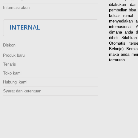
dilakukan dar
Informasi akun
pembelian bisa 
keluar rumah
menyediakan la
INTERNAL
internasional.
dimana anda d
dibeli. Silahka
Otomatis ters
Diskon
Belanja). Berni
maka anda men
Produk baru
termurah.
Terlaris
Toko kami
Hubungi kami
Syarat dan ketentuan