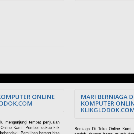
KOMPUTER ONLINE
MARI BERNIAGA D
LODOK.COM
KOMPUTER ONLI
KLIKGLODOK.CO
lu mengunjungi tempat penjualan
Online Kami, Pembeli cukup klik
Berniaga Di Toko Online Kami 
kehendaki. Pemilihan barang bisa