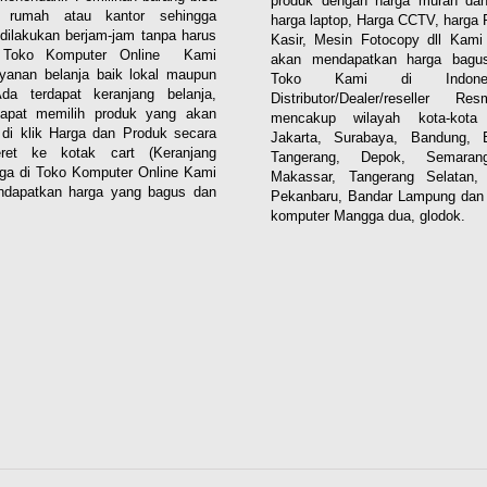
produk dengan harga murah dan
i rumah atau kantor sehingga
harga laptop, Harga CCTV, harga 
dilakukan berjam-jam tanpa harus
Kasir, Mesin Fotocopy dll Kam
. Toko Komputer Online Kami
akan mendapatkan harga bagus
yanan belanja baik lokal maupun
Toko Kami di Indones
 Ada terdapat keranjang belanja,
Distributor/Dealer/reseller R
apat memilih produk yang akan
mencakup wilayah kota-kota 
n di klik Harga dan Produk secara
Jakarta, Surabaya, Bandung, 
eret ke kotak cart (Keranjang
Tangerang, Depok, Semaran
aga di Toko Komputer Online Kami
Makassar, Tangerang Selatan,
dapatkan harga yang bagus dan
Pekanbaru, Bandar Lampung dan 
komputer Mangga dua, glodok.