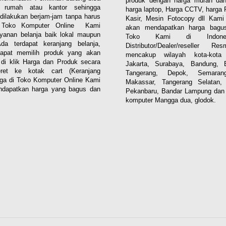
produk dengan harga murah dan
i rumah atau kantor sehingga
harga laptop, Harga CCTV, harga 
dilakukan berjam-jam tanpa harus
Kasir, Mesin Fotocopy dll Kam
. Toko Komputer Online Kami
akan mendapatkan harga bagus
yanan belanja baik lokal maupun
Toko Kami di Indones
 Ada terdapat keranjang belanja,
Distributor/Dealer/reseller R
apat memilih produk yang akan
mencakup wilayah kota-kota 
n di klik Harga dan Produk secara
Jakarta, Surabaya, Bandung, 
eret ke kotak cart (Keranjang
Tangerang, Depok, Semaran
aga di Toko Komputer Online Kami
Makassar, Tangerang Selatan,
dapatkan harga yang bagus dan
Pekanbaru, Bandar Lampung dan 
komputer Mangga dua, glodok.