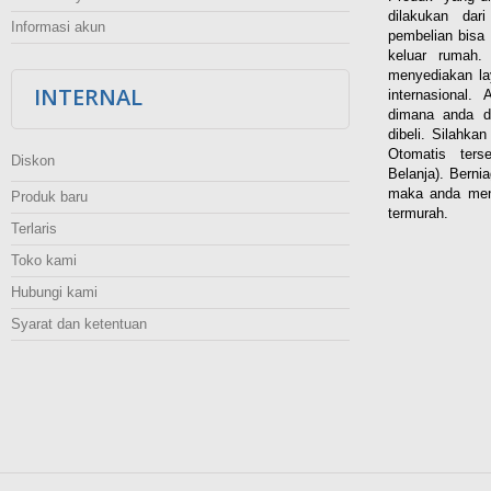
dilakukan dar
Informasi akun
pembelian bisa 
keluar rumah
menyediakan la
INTERNAL
internasional.
dimana anda d
dibeli. Silahka
Otomatis ters
Diskon
Belanja). Berni
maka anda men
Produk baru
termurah.
Terlaris
Toko kami
Hubungi kami
Syarat dan ketentuan