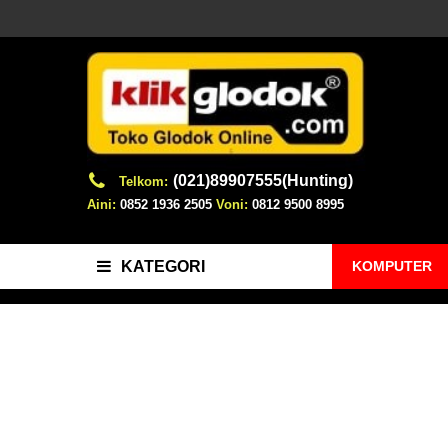
(021)89907555(Hunting)
Telkom:
Aini:
0852 1936 2505
Voni:
0812 9500 8995
KOMPUTER
KATEGORI