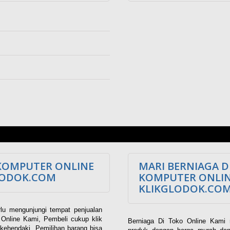
KOMPUTER ONLINE
MARI BERNIAGA D
LODOK.COM
KOMPUTER ONLI
KLIKGLODOK.CO
lu mengunjungi tempat penjualan
Online Kami, Pembeli cukup klik
Berniaga Di Toko Online Kami 
kehendaki. Pemilihan barang bisa