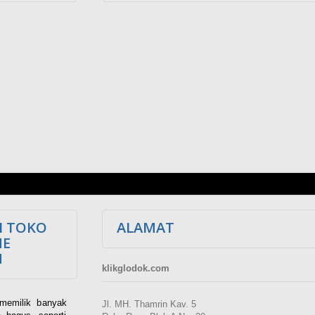
I TOKO
ALAMAT
NE
M
klikglodok.com
memilik banyak
Jl. MH. Thamrin Kav. 5