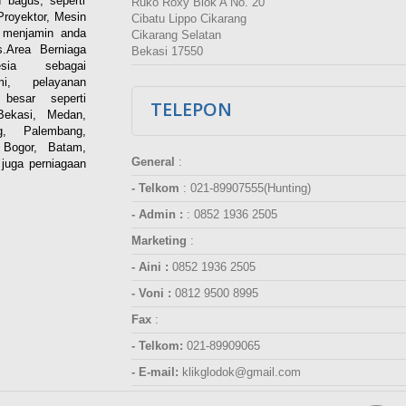
 bagus, seperti
Ruko Roxy Blok A No. 20
Proyektor, Mesin
Cibatu Lippo Cikarang
i menjamin anda
Cikarang Selatan
.Area Berniaga
Bekasi 17550
ia sebagai
esmi, pelayanan
besar seperti
TELEPON
Bekasi, Medan,
g, Palembang,
 Bogor, Batam,
General
:
juga perniagaan
- Telkom
:
021-89907555(Hunting)
- Admin :
:
0852 1936 2505
Marketing
:
- Aini :
0852 1936 2505
- Voni :
0812 9500 8995
Fax
:
- Telkom:
021-89909065
- E-mail:
klikglodok@gmail.com