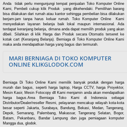
Anda tidak perlu mengunjungi tempat penjualan Toko Komputer Online
Kami, Pembeli cukup klik Produk yang dikehendaki. Pemilihan barang
bisa dilakukan dari rumah atau kantor sehingga pembelian bisa dilakukan
berjam-jam tanpa harus keluar rumah. Toko Komputer Online Kami
menyediakan layanan belanja baik lokal maupun internasional. Ada
terdapat keranjang belanja, dimana anda dapat memilih produk yang akan
dibeli. Silahkan di klik Harga dan Produk secara Otomatis terseret ke
kotak cart (Keranjang Belanja). Berniaga di Toko Komputer Online Kami
maka anda mendapatkan harga yang bagus dan termurah.
MARI BERNIAGA DI TOKO KOMPUTER
ONLINE KLIKGLODOK.COM
Berniaga Di Toko Online Kami memilik banyak produk dengan harga
murah dan bagus, seperti harga laptop, Harga CCTV, harga Proyektor,
Mesin Kasir, Mesin Fotocopy dll Kami menjamin anda akan mendapatkan
harga bagus.Area Berniaga Toko Kami di Indonesia sebagai
Distributor/Dealer/reseller Resmi, pelayanan mencakup wilayah kota-kota
besar seperti Jakarta, Surabaya, Bandung, Bekasi, Medan, Tangerang,
Depok, Semarang, Palembang, Makassar, Tangerang Selatan, Bogor,
Batam, Pekanbaru, Bandar Lampung dan juga perniagaan komputer
Mangga dua, glodok.