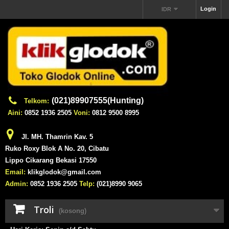
Login
IDR
(021)89907555(Hunting)
Telkom:
Aini:
0852 1936 2505
Voni:
0812 9500 8995
Jl. MH. Thamrin Kav. 5
Ruko Roxy Blok A No. 20, Cibatu
Lippo Cikarang Bekasi 17550
Email:
klikglodok@gmail.com
Admin:
0852 1936 2505
Telp:
(021)8990 9065
Troli
(kosong)