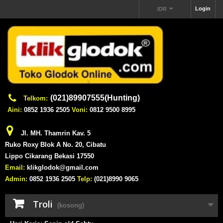
Login
IDR
(021)89907555(Hunting)
Telkom:
Aini:
0852 1936 2505
Voni:
0812 9500 8995
Jl. MH. Thamrin Kav. 5
Ruko Roxy Blok A No. 20, Cibatu
Lippo Cikarang Bekasi 17550
Email:
klikglodok@gmail.com
Admin:
0852 1936 2505
Telp:
(021)8990 9065
Troli
(kosong)