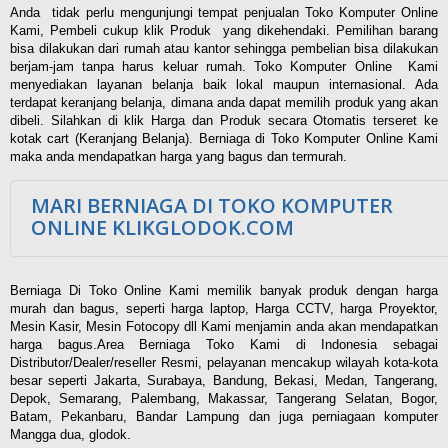
Anda tidak perlu mengunjungi tempat penjualan Toko Komputer Online
Kami, Pembeli cukup klik Produk yang dikehendaki. Pemilihan barang
bisa dilakukan dari rumah atau kantor sehingga pembelian bisa dilakukan
berjam-jam tanpa harus keluar rumah. Toko Komputer Online Kami
menyediakan layanan belanja baik lokal maupun internasional. Ada
terdapat keranjang belanja, dimana anda dapat memilih produk yang akan
dibeli. Silahkan di klik Harga dan Produk secara Otomatis terseret ke
kotak cart (Keranjang Belanja). Berniaga di Toko Komputer Online Kami
maka anda mendapatkan harga yang bagus dan termurah.
MARI BERNIAGA DI TOKO KOMPUTER
ONLINE KLIKGLODOK.COM
Berniaga Di Toko Online Kami memilik banyak produk dengan harga
murah dan bagus, seperti harga laptop, Harga CCTV, harga Proyektor,
Mesin Kasir, Mesin Fotocopy dll Kami menjamin anda akan mendapatkan
harga bagus.Area Berniaga Toko Kami di Indonesia sebagai
Distributor/Dealer/reseller Resmi, pelayanan mencakup wilayah kota-kota
besar seperti Jakarta, Surabaya, Bandung, Bekasi, Medan, Tangerang,
Depok, Semarang, Palembang, Makassar, Tangerang Selatan, Bogor,
Batam, Pekanbaru, Bandar Lampung dan juga perniagaan komputer
Mangga dua, glodok.