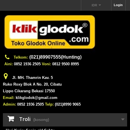
Login
IDR
(021)89907555(Hunting)
Telkom:
Aini:
0852 1936 2505
Voni:
0812 9500 8995
Jl. MH. Thamrin Kav. 5
Ruko Roxy Blok A No. 20, Cibatu
Lippo Cikarang Bekasi 17550
Email:
klikglodok@gmail.com
Admin:
0852 1936 2505
Telp:
(021)8990 9065
Troli
(kosong)