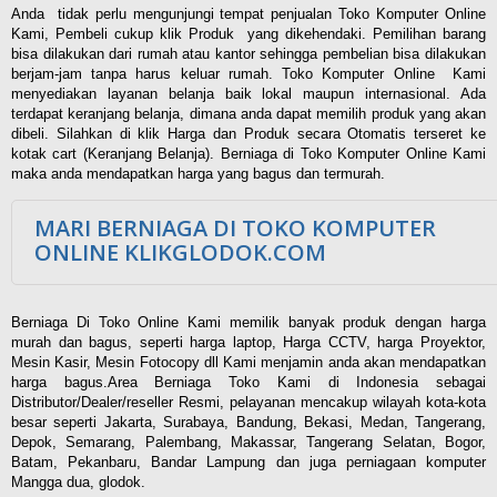
Anda tidak perlu mengunjungi tempat penjualan Toko Komputer Online
Kami, Pembeli cukup klik Produk yang dikehendaki. Pemilihan barang
bisa dilakukan dari rumah atau kantor sehingga pembelian bisa dilakukan
berjam-jam tanpa harus keluar rumah. Toko Komputer Online Kami
menyediakan layanan belanja baik lokal maupun internasional. Ada
terdapat keranjang belanja, dimana anda dapat memilih produk yang akan
dibeli. Silahkan di klik Harga dan Produk secara Otomatis terseret ke
kotak cart (Keranjang Belanja). Berniaga di Toko Komputer Online Kami
maka anda mendapatkan harga yang bagus dan termurah.
MARI BERNIAGA DI TOKO KOMPUTER
ONLINE KLIKGLODOK.COM
Berniaga Di Toko Online Kami memilik banyak produk dengan harga
murah dan bagus, seperti harga laptop, Harga CCTV, harga Proyektor,
Mesin Kasir, Mesin Fotocopy dll Kami menjamin anda akan mendapatkan
harga bagus.Area Berniaga Toko Kami di Indonesia sebagai
Distributor/Dealer/reseller Resmi, pelayanan mencakup wilayah kota-kota
besar seperti Jakarta, Surabaya, Bandung, Bekasi, Medan, Tangerang,
Depok, Semarang, Palembang, Makassar, Tangerang Selatan, Bogor,
Batam, Pekanbaru, Bandar Lampung dan juga perniagaan komputer
Mangga dua, glodok.