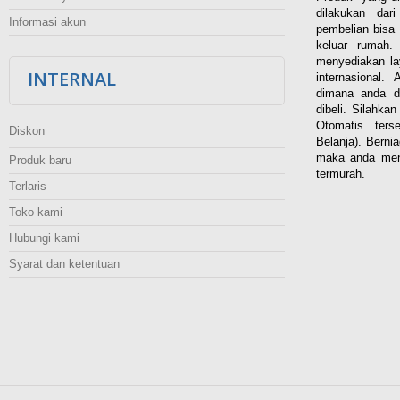
dilakukan dar
Informasi akun
pembelian bisa 
keluar rumah
menyediakan la
INTERNAL
internasional.
dimana anda d
dibeli. Silahka
Otomatis ters
Diskon
Belanja). Berni
maka anda men
Produk baru
termurah.
Terlaris
Toko kami
Hubungi kami
Syarat dan ketentuan