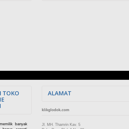
I TOKO
ALAMAT
NE
M
klikglodok.com
memilik banyak
Jl. MH. Thamrin Kav. 5