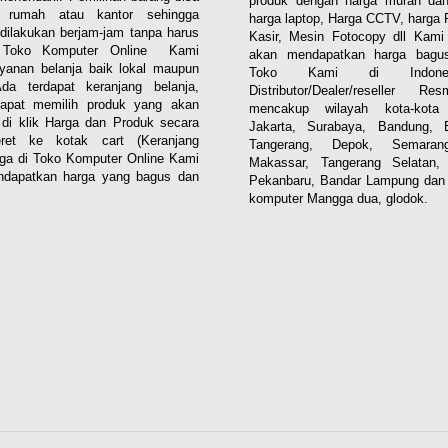
produk dengan harga murah dan
i rumah atau kantor sehingga
harga laptop, Harga CCTV, harga 
dilakukan berjam-jam tanpa harus
Kasir, Mesin Fotocopy dll Kam
. Toko Komputer Online Kami
akan mendapatkan harga bagus
yanan belanja baik lokal maupun
Toko Kami di Indones
 Ada terdapat keranjang belanja,
Distributor/Dealer/reseller R
apat memilih produk yang akan
mencakup wilayah kota-kota 
n di klik Harga dan Produk secara
Jakarta, Surabaya, Bandung, 
eret ke kotak cart (Keranjang
Tangerang, Depok, Semaran
aga di Toko Komputer Online Kami
Makassar, Tangerang Selatan,
dapatkan harga yang bagus dan
Pekanbaru, Bandar Lampung dan 
komputer Mangga dua, glodok.