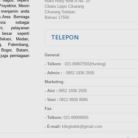
 bagus, seperti
Ruko Roxy Blok A No. 20
Proyektor, Mesin
Cibatu Lippo Cikarang
i menjamin anda
Cikarang Selatan
.Area Berniaga
Bekasi 17550
ia sebagai
esmi, pelayanan
besar seperti
TELEPON
Bekasi, Medan,
g, Palembang,
 Bogor, Batam,
General
:
juga perniagaan
- Telkom
:
021-89907555(Hunting)
- Admin :
:
0852 1936 2505
Marketing
:
- Aini :
0852 1936 2505
- Voni :
0812 9500 8995
Fax
:
- Telkom:
021-89909065
- E-mail:
klikglodok@gmail.com