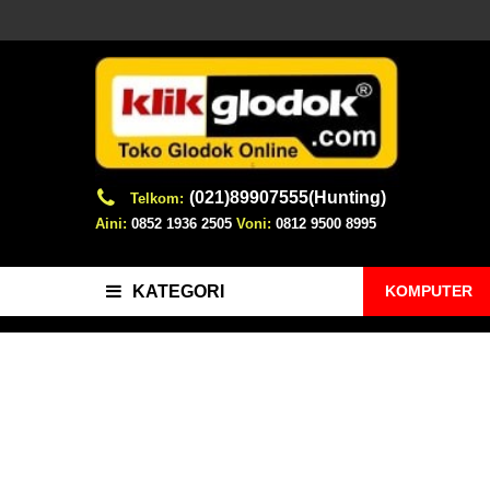
(021)89907555(Hunting)
Telkom:
Aini:
0852 1936 2505
Voni:
0812 9500 8995
KOMPUTER
KATEGORI