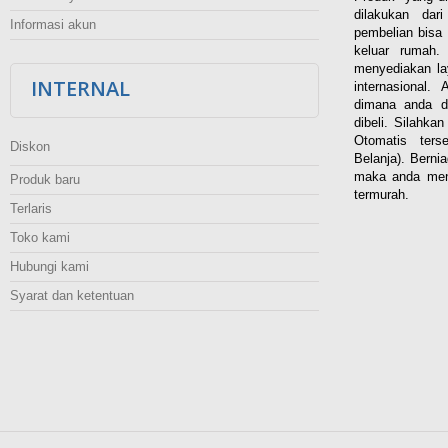
dilakukan dar
Informasi akun
pembelian bisa 
keluar rumah
menyediakan la
INTERNAL
internasional.
dimana anda d
dibeli. Silahka
Otomatis ters
Diskon
Belanja). Berni
maka anda men
Produk baru
termurah.
Terlaris
Toko kami
Hubungi kami
Syarat dan ketentuan