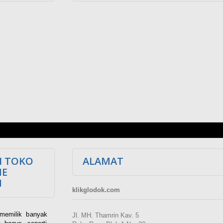
I TOKO
ALAMAT
NE
M
klikglodok.com
memilik banyak
Jl. MH. Thamrin Kav. 5