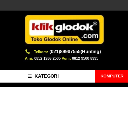
(021)89907555(Hunting)
Telkom:
Aini:
0852 1936 2505
Voni:
0812 9500 8995
KOMPUTER
KATEGORI