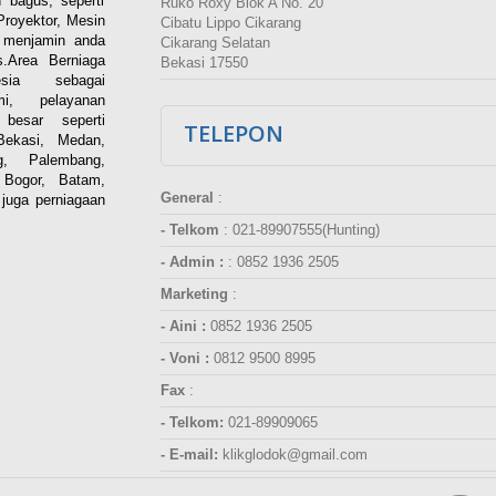
 bagus, seperti
Ruko Roxy Blok A No. 20
Proyektor, Mesin
Cibatu Lippo Cikarang
i menjamin anda
Cikarang Selatan
.Area Berniaga
Bekasi 17550
ia sebagai
esmi, pelayanan
besar seperti
TELEPON
Bekasi, Medan,
g, Palembang,
 Bogor, Batam,
General
:
juga perniagaan
- Telkom
:
021-89907555(Hunting)
- Admin :
:
0852 1936 2505
Marketing
:
- Aini :
0852 1936 2505
- Voni :
0812 9500 8995
Fax
:
- Telkom:
021-89909065
- E-mail:
klikglodok@gmail.com