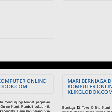
KOMPUTER ONLINE
MARI BERNIAGA D
LODOK.COM
KOMPUTER ONLI
KLIKGLODOK.CO
lu mengunjungi tempat penjualan
Online Kami, Pembeli cukup klik
Berniaga Di Toko Online Kami 
kehendaki. Pemilihan barang bisa