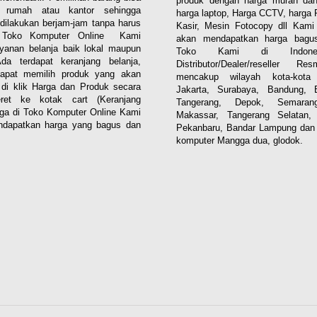
produk dengan harga murah dan
i rumah atau kantor sehingga
harga laptop, Harga CCTV, harga 
dilakukan berjam-jam tanpa harus
Kasir, Mesin Fotocopy dll Kam
. Toko Komputer Online Kami
akan mendapatkan harga bagus
yanan belanja baik lokal maupun
Toko Kami di Indones
 Ada terdapat keranjang belanja,
Distributor/Dealer/reseller R
apat memilih produk yang akan
mencakup wilayah kota-kota 
n di klik Harga dan Produk secara
Jakarta, Surabaya, Bandung, 
eret ke kotak cart (Keranjang
Tangerang, Depok, Semaran
aga di Toko Komputer Online Kami
Makassar, Tangerang Selatan,
dapatkan harga yang bagus dan
Pekanbaru, Bandar Lampung dan 
komputer Mangga dua, glodok.