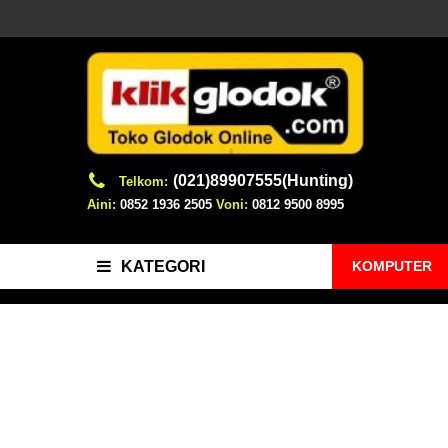
(021)89907555(Hunting)
Telkom:
Aini:
0852 1936 2505
Voni:
0812 9500 8995
KOMPUTER
KATEGORI