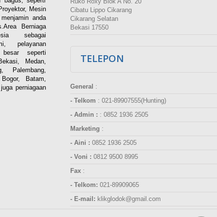
 bagus, seperti
Ruko Roxy Blok A No. 20
Proyektor, Mesin
Cibatu Lippo Cikarang
i menjamin anda
Cikarang Selatan
.Area Berniaga
Bekasi 17550
ia sebagai
esmi, pelayanan
besar seperti
TELEPON
Bekasi, Medan,
g, Palembang,
 Bogor, Batam,
General
:
juga perniagaan
- Telkom
:
021-89907555(Hunting)
- Admin :
:
0852 1936 2505
Marketing
:
- Aini :
0852 1936 2505
- Voni :
0812 9500 8995
Fax
:
- Telkom:
021-89909065
- E-mail:
klikglodok@gmail.com