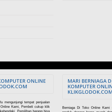
KOMPUTER ONLINE
MARI BERNIAGA D
LODOK.COM
KOMPUTER ONLI
KLIKGLODOK.CO
lu mengunjungi tempat penjualan
Online Kami, Pembeli cukup klik
Berniaga Di Toko Online Kami 
kehendaki. Pemilihan barang bisa