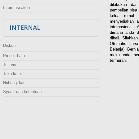
dilakukan dar
Informasi akun
pembelian bisa 
keluar rumah
menyediakan la
INTERNAL
internasional.
dimana anda d
dibeli. Silahka
Otomatis ters
Diskon
Belanja). Berni
maka anda men
Produk baru
termurah.
Terlaris
Toko kami
Hubungi kami
Syarat dan ketentuan