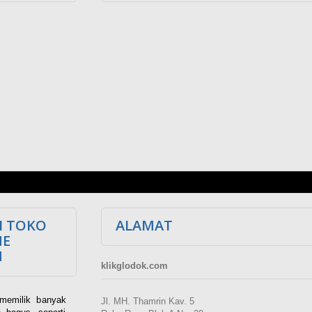
I TOKO
ALAMAT
NE
M
klikglodok.com
memilik banyak
Jl. MH. Thamrin Kav. 5