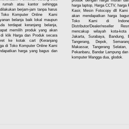
produk dengan harga murah dan
i rumah atau kantor sehingga
harga laptop, Harga CCTV, harga 
dilakukan berjam-jam tanpa harus
Kasir, Mesin Fotocopy dll Kam
. Toko Komputer Online Kami
akan mendapatkan harga bagus
yanan belanja baik lokal maupun
Toko Kami di Indones
 Ada terdapat keranjang belanja,
Distributor/Dealer/reseller R
apat memilih produk yang akan
mencakup wilayah kota-kota 
n di klik Harga dan Produk secara
Jakarta, Surabaya, Bandung, 
eret ke kotak cart (Keranjang
Tangerang, Depok, Semaran
aga di Toko Komputer Online Kami
Makassar, Tangerang Selatan,
dapatkan harga yang bagus dan
Pekanbaru, Bandar Lampung dan 
komputer Mangga dua, glodok.