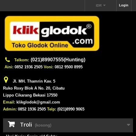
Login
IDR
(021)89907555(Hunting)
Telkom:
Aini:
0852 1936 2505
Voni:
0812 9500 8995
Jl. MH. Thamrin Kav. 5
Ruko Roxy Blok A No. 20, Cibatu
Lippo Cikarang Bekasi 17550
Email:
klikglodok@gmail.com
Admin:
0852 1936 2505
Telp:
(021)8990 9065
Troli
(kosong)