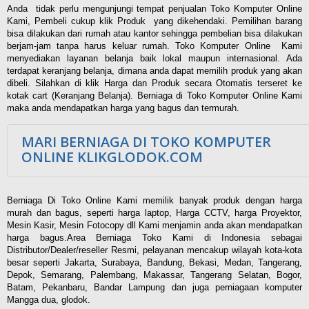
Anda tidak perlu mengunjungi tempat penjualan Toko Komputer Online
Kami, Pembeli cukup klik Produk yang dikehendaki. Pemilihan barang
bisa dilakukan dari rumah atau kantor sehingga pembelian bisa dilakukan
berjam-jam tanpa harus keluar rumah. Toko Komputer Online Kami
menyediakan layanan belanja baik lokal maupun internasional. Ada
terdapat keranjang belanja, dimana anda dapat memilih produk yang akan
dibeli. Silahkan di klik Harga dan Produk secara Otomatis terseret ke
kotak cart (Keranjang Belanja). Berniaga di Toko Komputer Online Kami
maka anda mendapatkan harga yang bagus dan termurah.
MARI BERNIAGA DI TOKO KOMPUTER
ONLINE KLIKGLODOK.COM
Berniaga Di Toko Online Kami memilik banyak produk dengan harga
murah dan bagus, seperti harga laptop, Harga CCTV, harga Proyektor,
Mesin Kasir, Mesin Fotocopy dll Kami menjamin anda akan mendapatkan
harga bagus.Area Berniaga Toko Kami di Indonesia sebagai
Distributor/Dealer/reseller Resmi, pelayanan mencakup wilayah kota-kota
besar seperti Jakarta, Surabaya, Bandung, Bekasi, Medan, Tangerang,
Depok, Semarang, Palembang, Makassar, Tangerang Selatan, Bogor,
Batam, Pekanbaru, Bandar Lampung dan juga perniagaan komputer
Mangga dua, glodok.