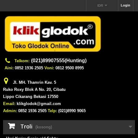
Login
IDR
(021)89907555(Hunting)
Telkom:
Aini:
0852 1936 2505
Voni:
0812 9500 8995
Jl. MH. Thamrin Kav. 5
Ruko Roxy Blok A No. 20, Cibatu
Lippo Cikarang Bekasi 17550
Email:
klikglodok@gmail.com
Admin:
0852 1936 2505
Telp:
(021)8990 9065
Troli
(kosong)