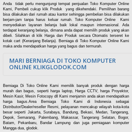
Anda tidak perlu mengunjungi tempat penjualan Toko Komputer Online
Kami, Pembeli cukup klik Produk yang dikehendaki. Pemilihan barang
bisa dilakukan dari rumah atau kantor sehingga pembelian bisa dilakukan
berjam-jam tanpa harus keluar rumah. Toko Komputer Online Kami
menyediakan layanan belanja baik lokal maupun internasional. Ada
terdapat keranjang belanja, dimana anda dapat memilih produk yang akan
dibeli. Silahkan di klik Harga dan Produk secara Otomatis terseret ke
kotak cart (Keranjang Belanja). Berniaga di Toko Komputer Online Kami
maka anda mendapatkan harga yang bagus dan termurah.
MARI BERNIAGA DI TOKO KOMPUTER
ONLINE KLIKGLODOK.COM
Berniaga Di Toko Online Kami memilik banyak produk dengan harga
murah dan bagus, seperti harga laptop, Harga CCTV, harga Proyektor,
Mesin Kasir, Mesin Fotocopy dll Kami menjamin anda akan mendapatkan
harga bagus.Area Berniaga Toko Kami di Indonesia sebagai
Distributor/Dealer/reseller Resmi, pelayanan mencakup wilayah kota-kota
besar seperti Jakarta, Surabaya, Bandung, Bekasi, Medan, Tangerang,
Depok, Semarang, Palembang, Makassar, Tangerang Selatan, Bogor,
Batam, Pekanbaru, Bandar Lampung dan juga perniagaan komputer
Mangga dua, glodok.