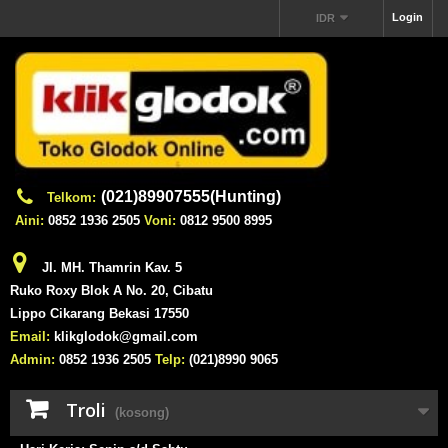
Login
IDR
(021)89907555(Hunting)
Telkom:
Aini:
0852 1936 2505
Voni:
0812 9500 8995
Jl. MH. Thamrin Kav. 5
Ruko Roxy Blok A No. 20, Cibatu
Lippo Cikarang Bekasi 17550
Email:
klikglodok@gmail.com
Admin:
0852 1936 2505
Telp:
(021)8990 9065
Troli
(kosong)