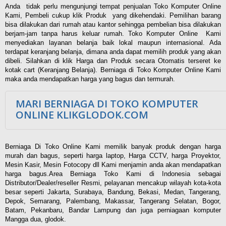
Anda tidak perlu mengunjungi tempat penjualan Toko Komputer Online
Kami, Pembeli cukup klik Produk yang dikehendaki. Pemilihan barang
bisa dilakukan dari rumah atau kantor sehingga pembelian bisa dilakukan
berjam-jam tanpa harus keluar rumah. Toko Komputer Online Kami
menyediakan layanan belanja baik lokal maupun internasional. Ada
terdapat keranjang belanja, dimana anda dapat memilih produk yang akan
dibeli. Silahkan di klik Harga dan Produk secara Otomatis terseret ke
kotak cart (Keranjang Belanja). Berniaga di Toko Komputer Online Kami
maka anda mendapatkan harga yang bagus dan termurah.
MARI BERNIAGA DI TOKO KOMPUTER
ONLINE KLIKGLODOK.COM
Berniaga Di Toko Online Kami memilik banyak produk dengan harga
murah dan bagus, seperti harga laptop, Harga CCTV, harga Proyektor,
Mesin Kasir, Mesin Fotocopy dll Kami menjamin anda akan mendapatkan
harga bagus.Area Berniaga Toko Kami di Indonesia sebagai
Distributor/Dealer/reseller Resmi, pelayanan mencakup wilayah kota-kota
besar seperti Jakarta, Surabaya, Bandung, Bekasi, Medan, Tangerang,
Depok, Semarang, Palembang, Makassar, Tangerang Selatan, Bogor,
Batam, Pekanbaru, Bandar Lampung dan juga perniagaan komputer
Mangga dua, glodok.