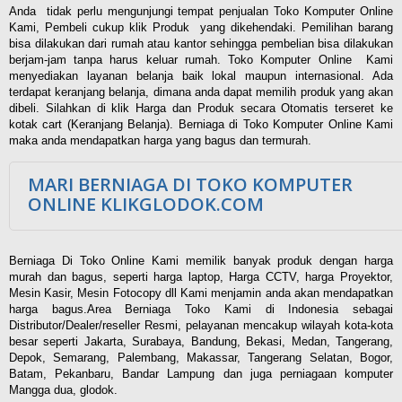
Anda tidak perlu mengunjungi tempat penjualan Toko Komputer Online
Kami, Pembeli cukup klik Produk yang dikehendaki. Pemilihan barang
bisa dilakukan dari rumah atau kantor sehingga pembelian bisa dilakukan
berjam-jam tanpa harus keluar rumah. Toko Komputer Online Kami
menyediakan layanan belanja baik lokal maupun internasional. Ada
terdapat keranjang belanja, dimana anda dapat memilih produk yang akan
dibeli. Silahkan di klik Harga dan Produk secara Otomatis terseret ke
kotak cart (Keranjang Belanja). Berniaga di Toko Komputer Online Kami
maka anda mendapatkan harga yang bagus dan termurah.
MARI BERNIAGA DI TOKO KOMPUTER
ONLINE KLIKGLODOK.COM
Berniaga Di Toko Online Kami memilik banyak produk dengan harga
murah dan bagus, seperti harga laptop, Harga CCTV, harga Proyektor,
Mesin Kasir, Mesin Fotocopy dll Kami menjamin anda akan mendapatkan
harga bagus.Area Berniaga Toko Kami di Indonesia sebagai
Distributor/Dealer/reseller Resmi, pelayanan mencakup wilayah kota-kota
besar seperti Jakarta, Surabaya, Bandung, Bekasi, Medan, Tangerang,
Depok, Semarang, Palembang, Makassar, Tangerang Selatan, Bogor,
Batam, Pekanbaru, Bandar Lampung dan juga perniagaan komputer
Mangga dua, glodok.