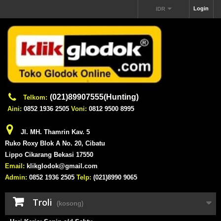
Login
IDR
(021)89907555(Hunting)
Telkom:
Aini:
0852 1936 2505
Voni:
0812 9500 8995
Jl. MH. Thamrin Kav. 5
Ruko Roxy Blok A No. 20, Cibatu
Lippo Cikarang Bekasi 17550
Email:
klikglodok@gmail.com
Admin:
0852 1936 2505
Telp:
(021)8990 9065
Troli
(kosong)