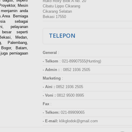
 bagus, seperti
Ruko Roxy Blok A No. 20
Proyektor, Mesin
Cibatu Lippo Cikarang
i menjamin anda
Cikarang Selatan
.Area Berniaga
Bekasi 17550
ia sebagai
esmi, pelayanan
besar seperti
TELEPON
Bekasi, Medan,
g, Palembang,
 Bogor, Batam,
General
:
juga perniagaan
- Telkom
:
021-89907555(Hunting)
- Admin :
:
0852 1936 2505
Marketing
:
- Aini :
0852 1936 2505
- Voni :
0812 9500 8995
Fax
:
- Telkom:
021-89909065
- E-mail:
klikglodok@gmail.com