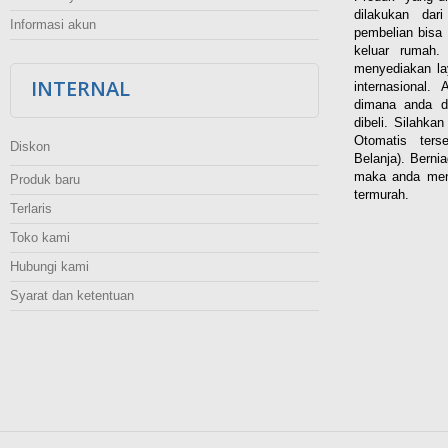
dilakukan dar
Informasi akun
pembelian bisa 
keluar rumah
menyediakan la
INTERNAL
internasional.
dimana anda d
dibeli. Silahka
Otomatis ters
Diskon
Belanja). Berni
maka anda men
Produk baru
termurah.
Terlaris
Toko kami
Hubungi kami
Syarat dan ketentuan