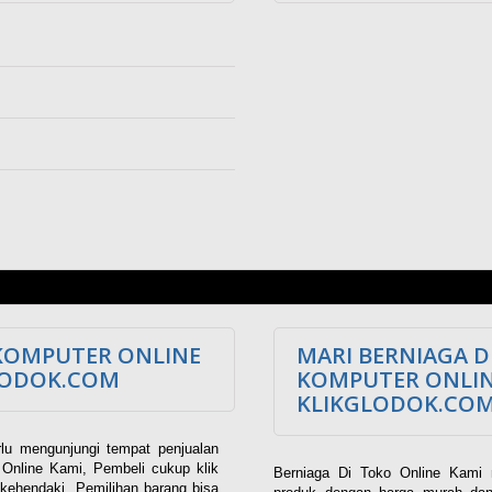
KOMPUTER ONLINE
MARI BERNIAGA D
LODOK.COM
KOMPUTER ONLI
KLIKGLODOK.CO
lu mengunjungi tempat penjualan
Online Kami, Pembeli cukup klik
Berniaga Di Toko Online Kami 
kehendaki. Pemilihan barang bisa