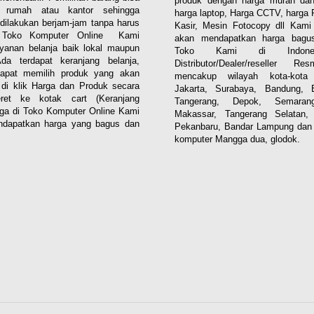
produk dengan harga murah dan
i rumah atau kantor sehingga
harga laptop, Harga CCTV, harga 
dilakukan berjam-jam tanpa harus
Kasir, Mesin Fotocopy dll Kam
. Toko Komputer Online Kami
akan mendapatkan harga bagus
yanan belanja baik lokal maupun
Toko Kami di Indones
 Ada terdapat keranjang belanja,
Distributor/Dealer/reseller R
apat memilih produk yang akan
mencakup wilayah kota-kota 
n di klik Harga dan Produk secara
Jakarta, Surabaya, Bandung, 
eret ke kotak cart (Keranjang
Tangerang, Depok, Semaran
aga di Toko Komputer Online Kami
Makassar, Tangerang Selatan,
dapatkan harga yang bagus dan
Pekanbaru, Bandar Lampung dan 
komputer Mangga dua, glodok.