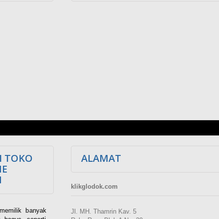
I TOKO
ALAMAT
NE
M
klikglodok.com
memilik banyak
Jl. MH. Thamrin Kav. 5