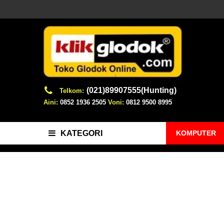
(021)89907555(Hunting)
Telkom:
Aini:
0852 1936 2505
Voni:
0812 9500 8995
KOMPUTER
KATEGORI