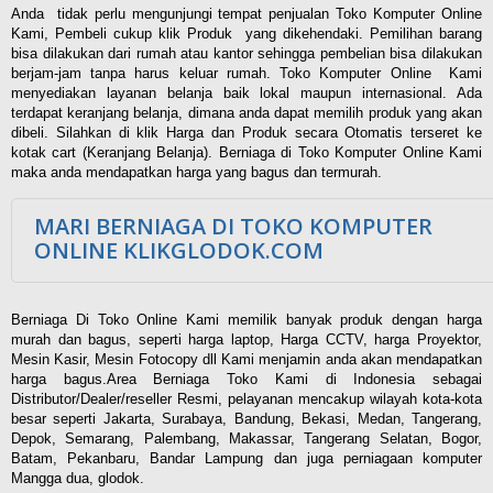
Anda tidak perlu mengunjungi tempat penjualan Toko Komputer Online
Kami, Pembeli cukup klik Produk yang dikehendaki. Pemilihan barang
bisa dilakukan dari rumah atau kantor sehingga pembelian bisa dilakukan
berjam-jam tanpa harus keluar rumah. Toko Komputer Online Kami
menyediakan layanan belanja baik lokal maupun internasional. Ada
terdapat keranjang belanja, dimana anda dapat memilih produk yang akan
dibeli. Silahkan di klik Harga dan Produk secara Otomatis terseret ke
kotak cart (Keranjang Belanja). Berniaga di Toko Komputer Online Kami
maka anda mendapatkan harga yang bagus dan termurah.
MARI BERNIAGA DI TOKO KOMPUTER
ONLINE KLIKGLODOK.COM
Berniaga Di Toko Online Kami memilik banyak produk dengan harga
murah dan bagus, seperti harga laptop, Harga CCTV, harga Proyektor,
Mesin Kasir, Mesin Fotocopy dll Kami menjamin anda akan mendapatkan
harga bagus.Area Berniaga Toko Kami di Indonesia sebagai
Distributor/Dealer/reseller Resmi, pelayanan mencakup wilayah kota-kota
besar seperti Jakarta, Surabaya, Bandung, Bekasi, Medan, Tangerang,
Depok, Semarang, Palembang, Makassar, Tangerang Selatan, Bogor,
Batam, Pekanbaru, Bandar Lampung dan juga perniagaan komputer
Mangga dua, glodok.