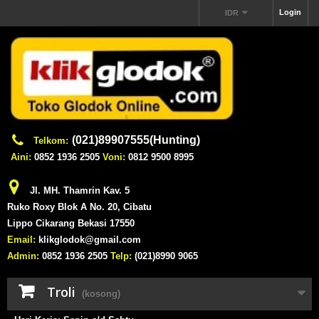
Login
IDR
(021)89907555(Hunting)
Telkom:
Aini:
0852 1936 2505
Voni:
0812 9500 8995
Jl. MH. Thamrin Kav. 5
Ruko Roxy Blok A No. 20, Cibatu
Lippo Cikarang Bekasi 17550
Email:
klikglodok@gmail.com
Admin:
0852 1936 2505
Telp:
(021)8990 9065
Troli
(kosong)