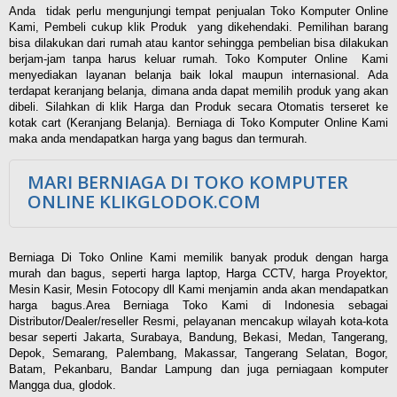
Anda tidak perlu mengunjungi tempat penjualan Toko Komputer Online
Kami, Pembeli cukup klik Produk yang dikehendaki. Pemilihan barang
bisa dilakukan dari rumah atau kantor sehingga pembelian bisa dilakukan
berjam-jam tanpa harus keluar rumah. Toko Komputer Online Kami
menyediakan layanan belanja baik lokal maupun internasional. Ada
terdapat keranjang belanja, dimana anda dapat memilih produk yang akan
dibeli. Silahkan di klik Harga dan Produk secara Otomatis terseret ke
kotak cart (Keranjang Belanja). Berniaga di Toko Komputer Online Kami
maka anda mendapatkan harga yang bagus dan termurah.
MARI BERNIAGA DI TOKO KOMPUTER
ONLINE KLIKGLODOK.COM
Berniaga Di Toko Online Kami memilik banyak produk dengan harga
murah dan bagus, seperti harga laptop, Harga CCTV, harga Proyektor,
Mesin Kasir, Mesin Fotocopy dll Kami menjamin anda akan mendapatkan
harga bagus.Area Berniaga Toko Kami di Indonesia sebagai
Distributor/Dealer/reseller Resmi, pelayanan mencakup wilayah kota-kota
besar seperti Jakarta, Surabaya, Bandung, Bekasi, Medan, Tangerang,
Depok, Semarang, Palembang, Makassar, Tangerang Selatan, Bogor,
Batam, Pekanbaru, Bandar Lampung dan juga perniagaan komputer
Mangga dua, glodok.