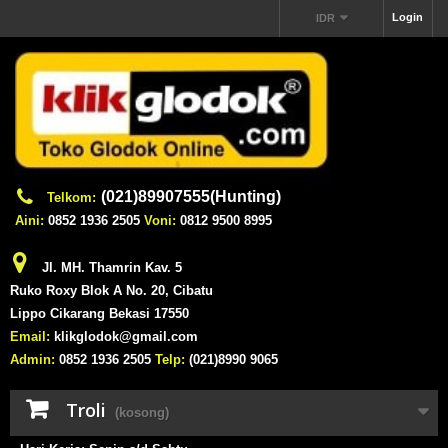
Login
IDR
(021)89907555(Hunting)
Telkom:
Aini:
0852 1936 2505
Voni:
0812 9500 8995
Jl. MH. Thamrin Kav. 5
Ruko Roxy Blok A No. 20, Cibatu
Lippo Cikarang Bekasi 17550
Email:
klikglodok@gmail.com
Admin:
0852 1936 2505
Telp:
(021)8990 9065
Troli
(kosong)