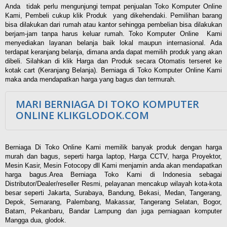
Anda tidak perlu mengunjungi tempat penjualan Toko Komputer Online
Kami, Pembeli cukup klik Produk yang dikehendaki. Pemilihan barang
bisa dilakukan dari rumah atau kantor sehingga pembelian bisa dilakukan
berjam-jam tanpa harus keluar rumah. Toko Komputer Online Kami
menyediakan layanan belanja baik lokal maupun internasional. Ada
terdapat keranjang belanja, dimana anda dapat memilih produk yang akan
dibeli. Silahkan di klik Harga dan Produk secara Otomatis terseret ke
kotak cart (Keranjang Belanja). Berniaga di Toko Komputer Online Kami
maka anda mendapatkan harga yang bagus dan termurah.
MARI BERNIAGA DI TOKO KOMPUTER
ONLINE KLIKGLODOK.COM
Berniaga Di Toko Online Kami memilik banyak produk dengan harga
murah dan bagus, seperti harga laptop, Harga CCTV, harga Proyektor,
Mesin Kasir, Mesin Fotocopy dll Kami menjamin anda akan mendapatkan
harga bagus.Area Berniaga Toko Kami di Indonesia sebagai
Distributor/Dealer/reseller Resmi, pelayanan mencakup wilayah kota-kota
besar seperti Jakarta, Surabaya, Bandung, Bekasi, Medan, Tangerang,
Depok, Semarang, Palembang, Makassar, Tangerang Selatan, Bogor,
Batam, Pekanbaru, Bandar Lampung dan juga perniagaan komputer
Mangga dua, glodok.