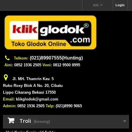
Login
IDR
(021)89907555(Hunting)
Telkom:
Aini:
0852 1936 2505
Voni:
0812 9500 8995
Jl. MH. Thamrin Kav. 5
Ruko Roxy Blok A No. 20, Cibatu
Lippo Cikarang Bekasi 17550
Email:
klikglodok@gmail.com
Admin:
0852 1936 2505
Telp:
(021)8990 9065
Troli
(kosong)