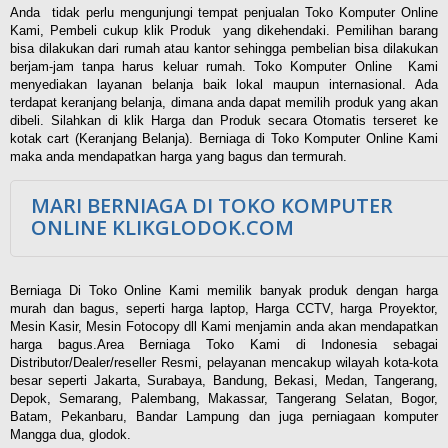
Anda tidak perlu mengunjungi tempat penjualan Toko Komputer Online
Kami, Pembeli cukup klik Produk yang dikehendaki. Pemilihan barang
bisa dilakukan dari rumah atau kantor sehingga pembelian bisa dilakukan
berjam-jam tanpa harus keluar rumah. Toko Komputer Online Kami
menyediakan layanan belanja baik lokal maupun internasional. Ada
terdapat keranjang belanja, dimana anda dapat memilih produk yang akan
dibeli. Silahkan di klik Harga dan Produk secara Otomatis terseret ke
kotak cart (Keranjang Belanja). Berniaga di Toko Komputer Online Kami
maka anda mendapatkan harga yang bagus dan termurah.
MARI BERNIAGA DI TOKO KOMPUTER
ONLINE KLIKGLODOK.COM
Berniaga Di Toko Online Kami memilik banyak produk dengan harga
murah dan bagus, seperti harga laptop, Harga CCTV, harga Proyektor,
Mesin Kasir, Mesin Fotocopy dll Kami menjamin anda akan mendapatkan
harga bagus.Area Berniaga Toko Kami di Indonesia sebagai
Distributor/Dealer/reseller Resmi, pelayanan mencakup wilayah kota-kota
besar seperti Jakarta, Surabaya, Bandung, Bekasi, Medan, Tangerang,
Depok, Semarang, Palembang, Makassar, Tangerang Selatan, Bogor,
Batam, Pekanbaru, Bandar Lampung dan juga perniagaan komputer
Mangga dua, glodok.