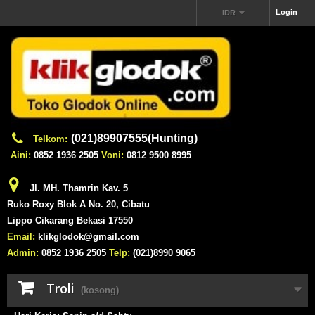
Login
IDR
(021)89907555(Hunting)
Telkom:
Aini:
0852 1936 2505
Voni:
0812 9500 8995
Jl. MH. Thamrin Kav. 5
Ruko Roxy Blok A No. 20, Cibatu
Lippo Cikarang Bekasi 17550
Email:
klikglodok@gmail.com
Admin:
0852 1936 2505
Telp:
(021)8990 9065
Troli
(kosong)