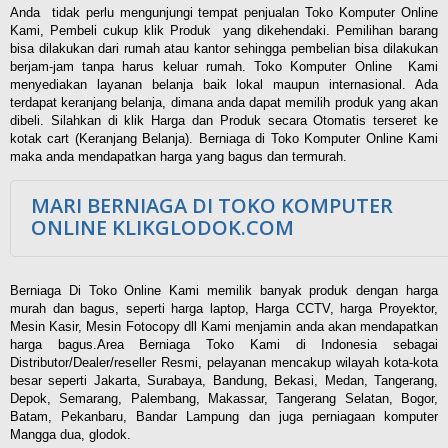
Anda tidak perlu mengunjungi tempat penjualan Toko Komputer Online
Kami, Pembeli cukup klik Produk yang dikehendaki. Pemilihan barang
bisa dilakukan dari rumah atau kantor sehingga pembelian bisa dilakukan
berjam-jam tanpa harus keluar rumah. Toko Komputer Online Kami
menyediakan layanan belanja baik lokal maupun internasional. Ada
terdapat keranjang belanja, dimana anda dapat memilih produk yang akan
dibeli. Silahkan di klik Harga dan Produk secara Otomatis terseret ke
kotak cart (Keranjang Belanja). Berniaga di Toko Komputer Online Kami
maka anda mendapatkan harga yang bagus dan termurah.
MARI BERNIAGA DI TOKO KOMPUTER
ONLINE KLIKGLODOK.COM
Berniaga Di Toko Online Kami memilik banyak produk dengan harga
murah dan bagus, seperti harga laptop, Harga CCTV, harga Proyektor,
Mesin Kasir, Mesin Fotocopy dll Kami menjamin anda akan mendapatkan
harga bagus.Area Berniaga Toko Kami di Indonesia sebagai
Distributor/Dealer/reseller Resmi, pelayanan mencakup wilayah kota-kota
besar seperti Jakarta, Surabaya, Bandung, Bekasi, Medan, Tangerang,
Depok, Semarang, Palembang, Makassar, Tangerang Selatan, Bogor,
Batam, Pekanbaru, Bandar Lampung dan juga perniagaan komputer
Mangga dua, glodok.