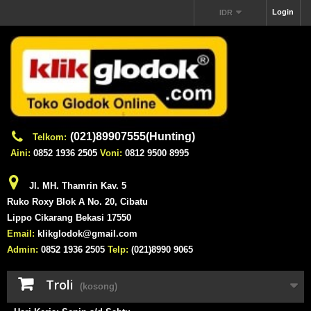
Login
IDR
(021)89907555(Hunting)
Telkom:
Aini:
0852 1936 2505
Voni:
0812 9500 8995
Jl. MH. Thamrin Kav. 5
Ruko Roxy Blok A No. 20, Cibatu
Lippo Cikarang Bekasi 17550
Email:
klikglodok@gmail.com
Admin:
0852 1936 2505
Telp:
(021)8990 9065
Troli
(kosong)